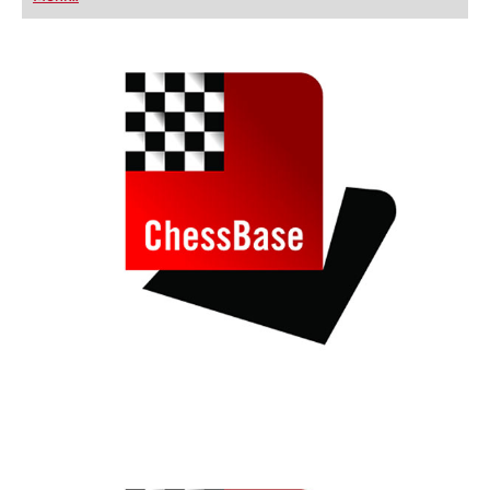
FRITZ trainieren Sie effizienter, intelligenter und
individueller als je zuvor.