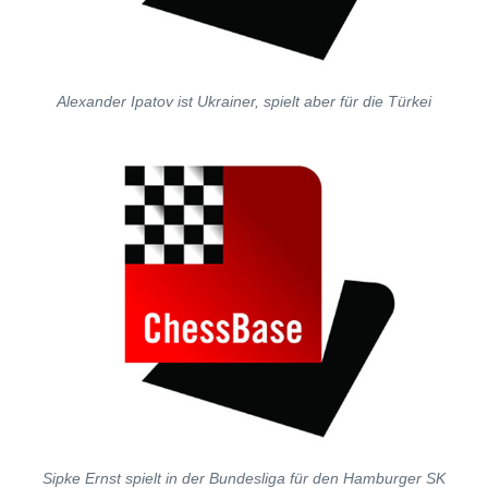
Alexander Ipatov ist Ukrainer, spielt aber für die Türkei
Sipke Ernst spielt in der Bundesliga für den Hamburger SK