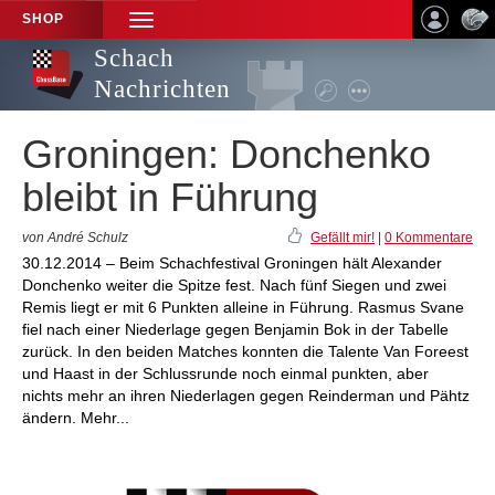
SHOP
TOGGLE
NAVIGATION
Schach
Nachrichten
Groningen: Donchenko
bleibt in Führung
von André Schulz
Gefällt mir!
|
0 Kommentare
30.12.2014 – Beim Schachfestival Groningen hält Alexander
Donchenko weiter die Spitze fest. Nach fünf Siegen und zwei
Remis liegt er mit 6 Punkten alleine in Führung. Rasmus Svane
fiel nach einer Niederlage gegen Benjamin Bok in der Tabelle
zurück. In den beiden Matches konnten die Talente Van Foreest
und Haast in der Schlussrunde noch einmal punkten, aber
nichts mehr an ihren Niederlagen gegen Reinderman und Pähtz
ändern. Mehr...