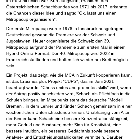
im Fußball üblich war. Kurt Jungwirth, Präsident des
Österreichischen Schachbundes von 1971 bis 2017, erkannte
die Chancen dieser Idee und sagte: "Ok, lasst uns einen
Mitropacup organisieren".
Der erste Mitropacup wurde 1976 in Innsbruck ausgetragen.
Deutschland gewann die Premiere vor der Schweiz und
Jugoslawien. Heuer organisierte die Schweiz den 39.
Mitropacup aufgrund der Pandemie zum ersten Mal in einem
Hybrid-Online-Format. Der 40. Mitropacup wird 2022 in
Frankreich stattfinden und hoffentlich wieder am Brett möglich
sein.
Ein Projekt, das zeigt, wie die MCA in Zukunft kooperieren kann,
ist das Erasmus plus Projekt "CUPS", das im Juni 2021
beantragt wurde. "Chess unites and promotes skills" wird, wenn
der Antrag positiv beschieden wird, Schach als Pflichtfach in die
Schulen bringen. Im Mittelpunkt steht das deutsche "Modell
Bremen", in dem Lehrer und Kinder Schach gemeinsam in einer
wöchentlichen Unterrichtsstunde lernen. Unabhängig vom Alter
der Kinder kann Schach eine bessere Konzentrationsfähigkeit,
mehr Geduld und Ausdauer, mehr Sinn für Kreativität, eine
bessere Intuition, ein besseres Gedächtnis sowie bessere
Analyse- und Entscheidungsfähigkeiten vermitteln. Darüber