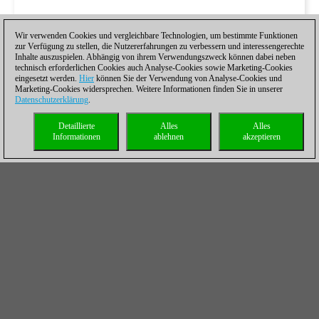
Wir verwenden Cookies und vergleichbare Technologien, um bestimmte Funktionen
zur Verfügung zu stellen, die Nutzererfahrungen zu verbessern und interessengerechte
Inhalte auszuspielen. Abhängig von ihrem Verwendungszweck können dabei neben
technisch erforderlichen Cookies auch Analyse-Cookies sowie Marketing-Cookies
eingesetzt werden.
Hier
können Sie der Verwendung von Analyse-Cookies und
Marketing-Cookies widersprechen. Weitere Informationen finden Sie in unserer
Oliver Reeh betreut seit vielen Ausgaben die Taktikrubrik des
Datenschutzerklärung
.
ChessBase Magazins. Neben gewöhnlichen Taktikaufgaben
nimmt Reeh auch einige Videos im interaktiven Format auf. Hier
Detaillierte
Alles
Alles
Informationen
ablehnen
akzeptieren
hat der Nutzer die Chance, die Lösungen und Varianten am
Brett auszuprobieren und bekommt direkt im Anschluss
Videofeedback.
ChessBase Magazin
#174 (Oktober/November)
Einleitungsvideo von Karsten
Müller