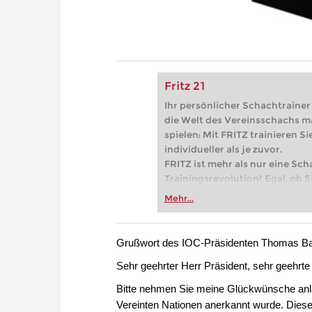
Fritz 21
Ihr persönlicher Schachtrainer -
die Welt des Vereinsschachs m
spielen: Mit FRITZ trainieren Sie
individueller als je zuvor.
FRITZ ist mehr als nur eine Sch
Trainingsrevolution! Egal, ob Si
Vereinsschachs machen oder ber
Mehr...
FRITZ trainieren Sie effizienter,
zuvor.
Grußwort des IOC-Präsidenten Thomas B
Sehr geehrter Herr Präsident, sehr geehrte
Bitte nehmen Sie meine Glückwünsche anlä
Vereinten Nationen anerkannt wurde. Diese