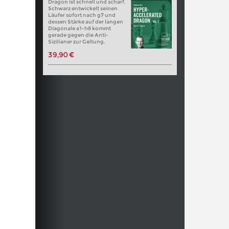
Dragon ist schnell und scharf.
Schwarz entwickelt seinen
Läufer sofort nach g7 und
dessen Stärke auf der langen
Diagonale a1-h8 kommt
gerade gegen die Anti-
Sizilianer zur Geltung.
39,90 €