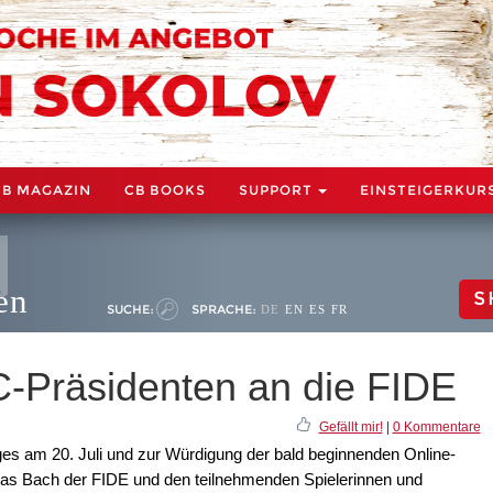
CB MAGAZIN
CB BOOKS
SUPPORT
EINSTEIGERKUR
en
S
SUCHE:
SPRACHE:
DE
EN
ES
FR
-Präsidenten an die FIDE
Gefällt mir!
|
0 Kommentare
es am 20. Juli und zur Würdigung der bald beginnenden Online-
s Bach der FIDE und den teilnehmenden Spielerinnen und