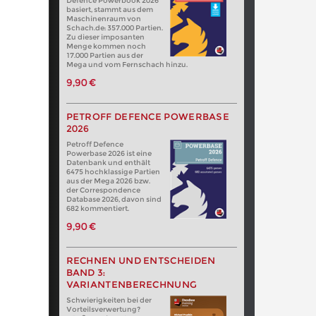
Defence Powerbook 2026
basiert, stammt aus dem
Maschinenraum von
Schach.de: 357.000 Partien.
Zu dieser imposanten
Menge kommen noch
17.000 Partien aus der
Mega und vom Fernschach hinzu.
9,90 €
PETROFF DEFENCE POWERBASE
2026
Petroff Defence
Powerbase 2026 ist eine
Datenbank und enthält
6475 hochklassige Partien
aus der Mega 2026 bzw.
der Correspondence
Database 2026, davon sind
682 kommentiert.
9,90 €
RECHNEN UND ENTSCHEIDEN
BAND 3:
VARIANTENBERECHNUNG
Schwierigkeiten bei der
Vorteilsverwertung?