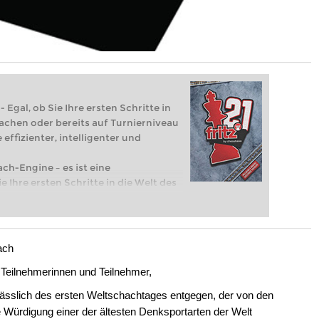
 Egal, ob Sie Ihre ersten Schritte in
achen oder bereits auf Turnierniveau
 effizienter, intelligenter und
ach-Engine – es ist eine
e Ihre ersten Schritte in die Welt des
eits auf Turnierniveau spielen: Mit
 intelligenter und individueller als je
ach
 Teilnehmerinnen und Teilnehmer,
sslich des ersten Weltschachtages entgegen, der von den
 Würdigung einer der ältesten Denksportarten der Welt