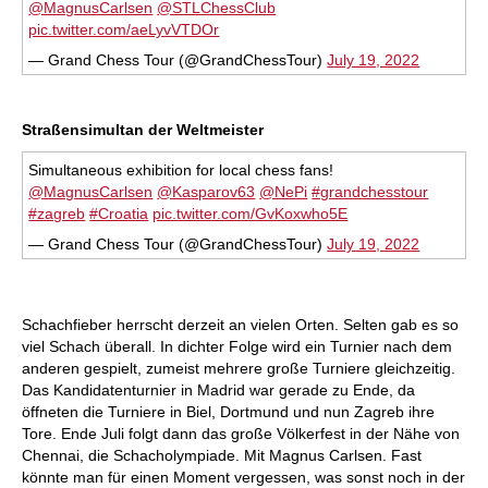
@MagnusCarlsen
@STLChessClub
pic.twitter.com/aeLyvVTDOr
— Grand Chess Tour (@GrandChessTour)
July 19, 2022
Straßensimultan der Weltmeister
Simultaneous exhibition for local chess fans!
@MagnusCarlsen
@Kasparov63
@NePi
#grandchesstour
#zagreb
#Croatia
pic.twitter.com/GvKoxwho5E
— Grand Chess Tour (@GrandChessTour)
July 19, 2022
Schachfieber herrscht derzeit an vielen Orten. Selten gab es so
viel Schach überall. In dichter Folge wird ein Turnier nach dem
anderen gespielt, zumeist mehrere große Turniere gleichzeitig.
Das Kandidatenturnier in Madrid war gerade zu Ende, da
öffneten die Turniere in Biel, Dortmund und nun Zagreb ihre
Tore. Ende Juli folgt dann das große Völkerfest in der Nähe von
Chennai, die Schacholympiade. Mit Magnus Carlsen. Fast
könnte man für einen Moment vergessen, was sonst noch in der