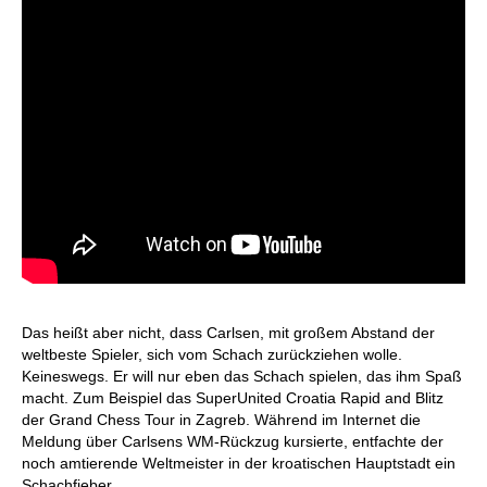
Das heißt aber nicht, dass Carlsen, mit großem Abstand der
weltbeste Spieler, sich vom Schach zurückziehen wolle.
Keineswegs. Er will nur eben das Schach spielen, das ihm Spaß
macht. Zum Beispiel das SuperUnited Croatia Rapid and Blitz
der Grand Chess Tour in Zagreb. Während im Internet die
Meldung über Carlsens WM-Rückzug kursierte, entfachte der
noch amtierende Weltmeister in der kroatischen Hauptstadt ein
Schachfieber.