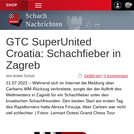
SHOP
TOGGLE
NAVIGATION
Schach
Nachrichten
GTC SuperUnited
Croatia: Schachfieber in
Zagreb
von André Schulz
Gefällt mir!
|
0 Kommentare
21.07.2022 – Während sich im Internet die Meldung über
Carlsens WM-Rückzug verbreitete, sorgte der der Auftritt des
Weltmeisters in Zagreb für ein Schachfieber unter den
kroatischen Schachfreunden. Den besten Start am ersten Tag
des Rapidturniers hatte Alireza Firouzja. Aber Carlsen war nicht
viel schlechter. | Fotos: Lennart Ootes/ Grand Chess Tour