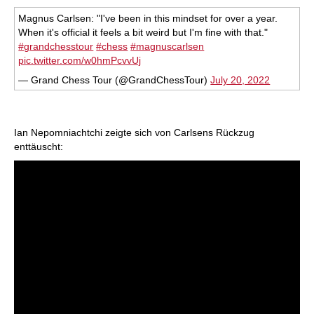
Magnus Carlsen: "I've been in this mindset for over a year.
When it's official it feels a bit weird but I'm fine with that."
#grandchesstour
#chess
#magnuscarlsen
pic.twitter.com/w0hmPcvvUj
— Grand Chess Tour (@GrandChessTour)
July 20, 2022
Ian Nepomniachtchi zeigte sich von Carlsens Rückzug
enttäuscht: