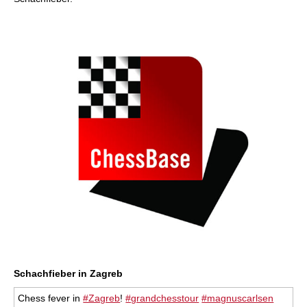
Schachfieber in Zagreb
Chess fever in
#Zagreb
!
#grandchesstour
#magnuscarlsen