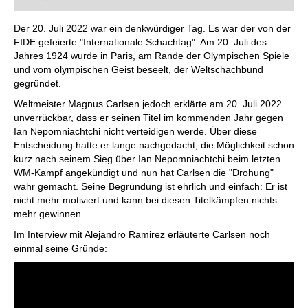
FRITZ trainieren Sie effizienter, intelligenter und
individueller als je zuvor.
Der 20. Juli 2022 war ein denkwürdiger Tag. Es war der von der
FIDE gefeierte "Internationale Schachtag". Am 20. Juli des
Jahres 1924 wurde in Paris, am Rande der Olympischen Spiele
und vom olympischen Geist beseelt, der Weltschachbund
gegründet.
Weltmeister Magnus Carlsen jedoch erklärte am 20. Juli 2022
unverrückbar, dass er seinen Titel im kommenden Jahr gegen
Ian Nepomniachtchi nicht verteidigen werde. Über diese
Entscheidung hatte er lange nachgedacht, die Möglichkeit schon
kurz nach seinem Sieg über Ian Nepomniachtchi beim letzten
WM-Kampf angekündigt und nun hat Carlsen die "Drohung"
wahr gemacht. Seine Begründung ist ehrlich und einfach: Er ist
nicht mehr motiviert und kann bei diesen Titelkämpfen nichts
mehr gewinnen.
Im Interview mit Alejandro Ramirez erläuterte Carlsen noch
einmal seine Gründe: