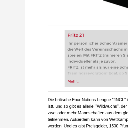
Fritz 21
Ihr persönlicher Schachtrainer -
die Welt des Vereinsschachs m
spielen: Mit FRITZ trainieren Sie
individueller als je zuvor.
FRITZ ist mehr als nur eine Sch
Trainingsrevolution! Egal, ob Si
Vereinsschachs machen oder ber
Mehr...
FRITZ trainieren Sie effizienter,
zuvor.
Die britische Four Nations League "4NCL" is
istt, und so gibt es allerlei "Wildwuchs", 
zwei oder mehr Mannschaften aus dem glei
teilnehmen. Außerdem kann von Wettkampf 
werden. Und es gibt Preisgelder, 1500 Pfun