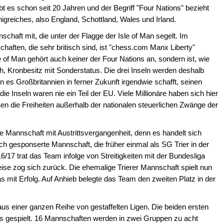
 es schon seit 20 Jahren und der Begriff "Four Nations" bezieht
nigreiches, also England, Schottland, Wales und Irland.
schaft mit, die unter der Flagge der Isle of Man segelt. Im
ften, die sehr britisch sind, ist "chess.com Manx Liberty"
le of Man gehört auch keiner der Four Nations an, sondern ist, wie
, Kronbesitz mit Sonderstatus. Die drei Inseln werden deshalb
 es Großbritannien in ferner Zukunft irgendwie schafft, seinen
ie Inseln waren nie ein Teil der EU. Viele Millionäre haben sich hier
ßen die Freiheiten außerhalb der nationalen steuerlichen Zwänge der
ne Mannschaft mit Austrittsvergangenheit, denn es handelt sich
h gesponserte Mannschaft, die früher einmal als SG Trier in der
/17 trat das Team infolge von Streitigkeiten mit der Bundesliga
ise zog sich zurück. Die ehemalige Trierer Mannschaft spielt nun
as mit Erfolg. Auf Anhieb belegte das Team den zweiten Platz in der
us einer ganzen Reihe von gestaffelten Ligen. Die beiden ersten
 gespielt. 16 Mannschaften werden in zwei Gruppen zu acht