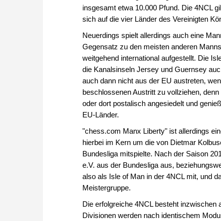
insgesamt etwa 10.000 Pfund. Die 4NCL gibt
sich auf die vier Länder des Vereinigten Kö
Neuerdings spielt allerdings auch eine Mann
Gegensatz zu den meisten anderen Mannscha
weitgehend international aufgestellt. Die Is
die Kanalsinseln Jersey und Guernsey auch
auch dann nicht aus der EU austreten, wenn
beschlossenen Austritt zu vollziehen, denn d
oder dort postalisch angesiedelt und genie
EU-Länder.
"chess.com Manx Liberty" ist allerdings ei
hierbei im Kern um die von Dietmar Kolbusc
Bundesliga mitspielte. Nach der Saison 2016
e.V. aus der Bundesliga aus, beziehungswe
also als Isle of Man in der 4NCL mit, und d
Meistergruppe.
Die erfolgreiche 4NCL besteht inzwischen a
Divisionen werden nach identischem Modus