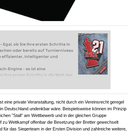
 Egal, ob Sie Ihre ersten Schritte in
achen oder bereits auf Turnierniveau
 effizienter, intelligenter und
ach-Engine – es ist eine
e Ihre ersten Schritte in die Welt des
eits auf Turnierniveau spielen: Mit
 intelligenter und individueller als je
t eine private Veranstaltung, nicht durch ein Vereinsrecht geregel
der in Deutschland undenkbar wäre. Beispielsweise können im Prinzip
chen "Stall" am Wettbewerb und in der gleichen Gruppe
zu Wettkampf offenbar die Besetzung der Bretter gewechselt
d für das Siegerteam in der Ersten Division und zahlreiche weitere,