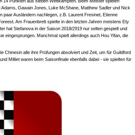
on 14 Punkten aus sieben Wettkämpfen. Beim Meister spielen
ael Adams, Gawain Jones, Luke McShane, Matthew Sadler und Nick
in paar Ausländern nachlegen, z.B. Laurent Fresinet, Etienne
reest. Am Frauenbrett spielte in den letzten Jahren meistens Ety
ter hat Stefanova in der Saison 2018/2919 nur selten gespielt und
 sie eingesprungen. Manchmal spielt allerdings auch Hou Yifan, die
 Chinesin alle ihre Prüfungen absolviert und Zeit, um für Guildford
nd Milliet waren beim Saisonfinale ebenfalls dabei - sie spielten für