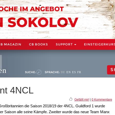
CB MAGAZIN
CB BOOKS
SUPPORT
EINSTEIGERKUR
en
S
SUCHE:
SPRACHE:
DE
EN
ES
FR
nnt 4NCL
Gefällt mir!
|
0 Kommentare
roßbritannien die Saison 2018/19 der 4NCL. Guildford 1 wurde
der Saison alle seine Kämpfe. Zweiter wurde das neue Team Manx