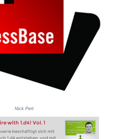
Nick Pert
e with 1.d4! Vol. 1
oserie beschäftigt sich mit
ch 1.d4 entstehen, und mit