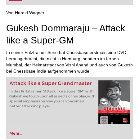
FRITZ trainieren Sie effizienter, intelligenter und
individueller als je zuvor.
Von Harald Wagner
Gukesh Dommaraju – Attack
like a Super-GM
In seiner Fritztrainer-Serie hat Chessbase erstmals eine DVD
herausgebracht, die nicht in Hamburg, sondern im fernen
Mumbai, der Heimatstadt von Vishi Anand und auch von Gukesh
bei Chessbase India aufgenommen wurde.
Attack like a Super Grandmaster
In this Fritztrainer: "Attack like a Super GM" with
Gukesh we touch upon all aspects of his play, with
special emphasis on how you can become a
better attacking player.
Mehr...