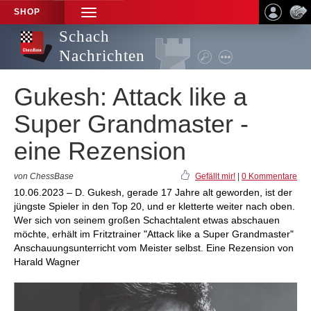
SHOP
TOGGLE
NAVIGATION
Schach
Nachrichten
Gukesh: Attack like a
Super Grandmaster -
eine Rezension
von ChessBase
Gefällt mir!
|
0 Kommentare
10.06.2023 – D. Gukesh, gerade 17 Jahre alt geworden, ist der
jüngste Spieler in den Top 20, und er kletterte weiter nach oben.
Wer sich von seinem großen Schachtalent etwas abschauen
möchte, erhält im Fritztrainer "Attack like a Super Grandmaster"
Anschauungsunterricht vom Meister selbst. Eine Rezension von
Harald Wagner