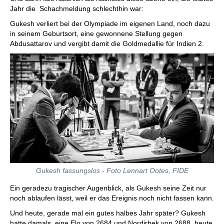
Jahr die Schachmeldung schlechthin war:
Gukesh verliert bei der Olympiade im eigenen Land, noch dazu
in seinem Geburtsort, eine gewonnene Stellung gegen
Abdusattarov und vergibt damit die Goldmedallie für Indien 2.
Gukesh fassungslos - Foto Lennart Ootes, FIDE
Ein geradezu tragischer Augenblick, als Gukesh seine Zeit nur
noch ablaufen lässt, weil er das Ereignis noch nicht fassen kann.
Und heute, gerade mal ein gutes halbes Jahr später? Gukesh
hatte damals eine Elo von 2684 und Nordirbek von 2688, heute