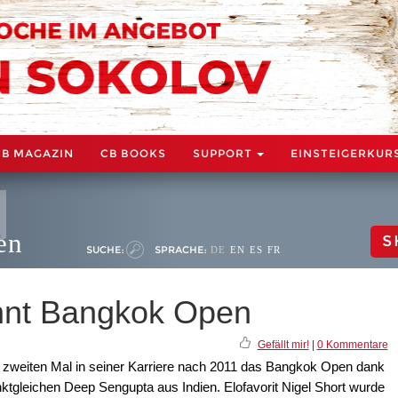
CB MAGAZIN
CB BOOKS
SUPPORT
EINSTEIGERKUR
en
S
SUCHE:
SPRACHE:
DE
EN
ES
FR
nnt Bangkok Open
Gefällt mir!
|
0 Kommentare
zweiten Mal in seiner Karriere nach 2011 das Bangkok Open dank
tgleichen Deep Sengupta aus Indien. Elofavorit Nigel Short wurde