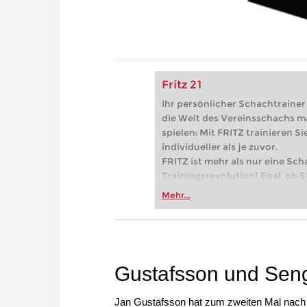
Fritz 21
Ihr persönlicher Schachtrainer -
die Welt des Vereinsschachs m
spielen: Mit FRITZ trainieren Sie
individueller als je zuvor.
FRITZ ist mehr als nur eine Sch
Trainingsrevolution! Egal, ob Si
Vereinsschachs machen oder ber
Mehr...
FRITZ trainieren Sie effizienter,
zuvor.
Gustafsson und Seng
Jan Gustafsson hat zum zweiten Mal na