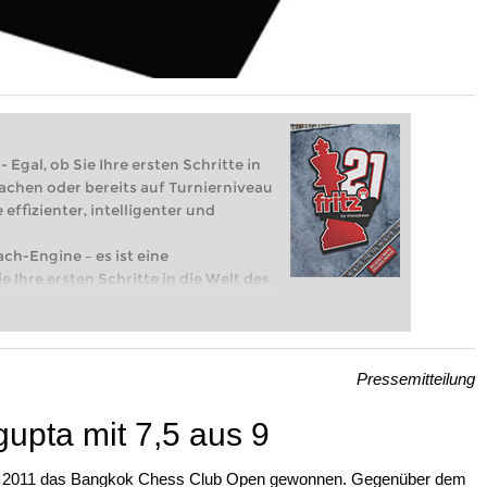
 Egal, ob Sie Ihre ersten Schritte in
achen oder bereits auf Turnierniveau
 effizienter, intelligenter und
ach-Engine – es ist eine
e Ihre ersten Schritte in die Welt des
eits auf Turnierniveau spielen: Mit
 intelligenter und individueller als je
Pressemitteilung
upta mit 7,5 aus 9
ch 2011 das Bangkok Chess Club Open gewonnen. Gegenüber dem