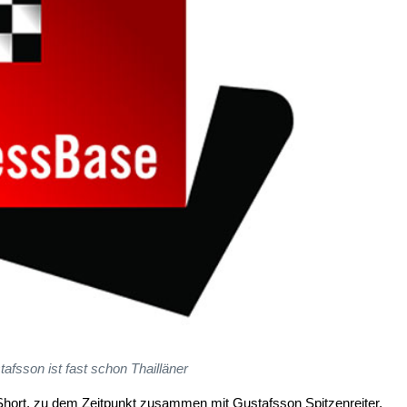
afsson ist fast schon Thailläner
 Short, zu dem Zeitpunkt zusammen mit Gustafsson Spitzenreiter,