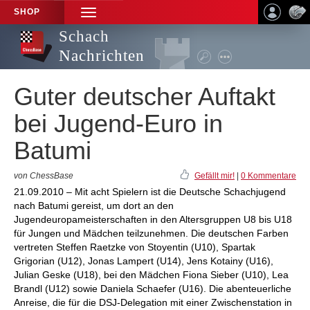
SHOP
TOGGLE
NAVIGATION
Schach
Nachrichten
Guter deutscher Auftakt
bei Jugend-Euro in
Batumi
von ChessBase
Gefällt mir!
|
0 Kommentare
21.09.2010 – Mit acht Spielern ist die Deutsche Schachjugend
nach Batumi gereist, um dort an den
Jugendeuropameisterschaften in den Altersgruppen U8 bis U18
für Jungen und Mädchen teilzunehmen. Die deutschen Farben
vertreten Steffen Raetzke von Stoyentin (U10), Spartak
Grigorian (U12), Jonas Lampert (U14), Jens Kotainy (U16),
Julian Geske (U18), bei den Mädchen Fiona Sieber (U10), Lea
Brandl (U12) sowie Daniela Schaefer (U16). Die abenteuerliche
Anreise, die für die DSJ-Delegation mit einer Zwischenstation in