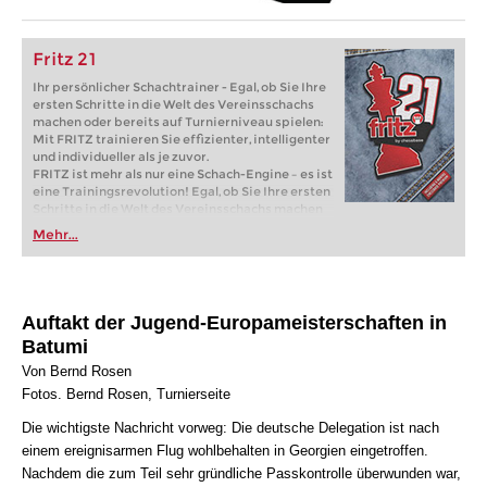
Fritz 21
Ihr persönlicher Schachtrainer - Egal, ob Sie Ihre
ersten Schritte in die Welt des Vereinsschachs
machen oder bereits auf Turnierniveau spielen:
Mit FRITZ trainieren Sie effizienter, intelligenter
und individueller als je zuvor.
FRITZ ist mehr als nur eine Schach-Engine – es ist
eine Trainingsrevolution! Egal, ob Sie Ihre ersten
Schritte in die Welt des Vereinsschachs machen
oder bereits auf Turnierniveau spielen: Mit
Mehr...
FRITZ trainieren Sie effizienter, intelligenter und
individueller als je zuvor.
Auftakt der Jugend-Europameisterschaften in
Batumi
Von Bernd Rosen
Fotos. Bernd Rosen, Turnierseite
Die wichtigste Nachricht vorweg: Die deutsche Delegation ist nach
einem ereignisarmen Flug wohlbehalten in Georgien eingetroffen.
Nachdem die zum Teil sehr gründliche Passkontrolle überwunden war,