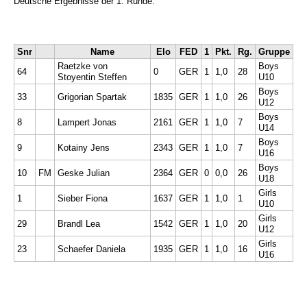
Deutsche Ergebnisse der 1. Runde:
Snr
Name
Elo
FED
1
Pkt.
Rg.
Gruppe
Raetzke von
Boys
64
0
GER
1
1,0
28
Stoyentin Steffen
U10
Boys
33
Grigorian Spartak
1835
GER
1
1,0
26
U12
Boys
8
Lampert Jonas
2161
GER
1
1,0
7
U14
Boys
9
Kotainy Jens
2343
GER
1
1,0
7
U16
Boys
10
FM
Geske Julian
2364
GER
0
0,0
26
U18
Girls
1
Sieber Fiona
1637
GER
1
1,0
1
U10
Girls
29
Brandl Lea
1542
GER
1
1,0
20
U12
Girls
23
Schaefer Daniela
1935
GER
1
1,0
16
U16