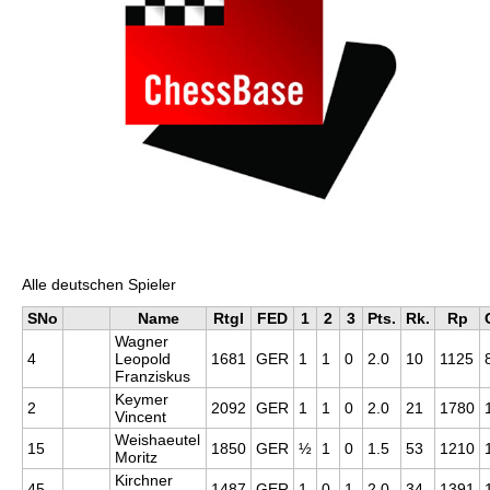
Alle deutschen Spieler
SNo
Name
RtgI
FED
1
2
3
Pts.
Rk.
Rp
Wagner
4
Leopold
1681
GER
1
1
0
2.0
10
1125
Franziskus
Keymer
2
2092
GER
1
1
0
2.0
21
1780
Vincent
Weishaeutel
15
1850
GER
½
1
0
1.5
53
1210
Moritz
Kirchner
45
1487
GER
1
0
1
2.0
34
1391