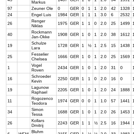
Markus
97
Zeuner Ole
0
GER
0
1
1
2.0
42
1328
24
Engel Luis
1984
GER
1
1
1
3.0
6
2532
Renger
26
1975
GER
1
1
0
2.0
25
1499
Niklas
Rockmann
40
1908
GER
1
0
1
2.0
38
1612
Jan-Okke
Schulze
19
1728
GER
1
½
1
2.5
15
1438
Lara
Fesselier
25
1666
GER
1
0
1
2.0
25
1569
Chelsea
Vogel
1
2434
GER
1
0
1
2.0
31
0
Roven
Schroeder
16
2250
GER
1
1
0
2.0
16
0
Kevin
Lagunow
19
2205
GER
1
0
1
2.0
24
1888
Raphael
Rogozenco
11
1974
GER
0
0
1
1.0
57
1441
Teodora
Simon
34
1688
GER
1
0
1
2.0
26
1453
Tessa
Kollars
26
2243
GER
1
1
½
2.5
16
1944
Dmitrij
Bluhm