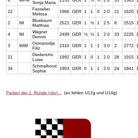
6
WFM
2155
GER
1
½
½
2.0
33
1983
Sonja Maria
Fesselier
22
1966
GER
1
1
0
2.0
21
1620
Melissa
Bluebaum
2
IM
2521
GER
1
½
1
2.5
8
2515
Matthias
Wagner
4
IM
2499
GER
½
½
1
2.0
33
2225
Dennis
Osmanodja
3
WIM
2310
GER
1
1
1
3.0
2
2772
Filiz
Diederichs
21
1992
GER
1
0
1
2.0
28
1915
Luise
Schmalhorst
34
1903
GER
0
1
1
2.0
24
1841
Sophia
Partien der 1. Runde (cbv)...
(es fehlen U12g und U14g)