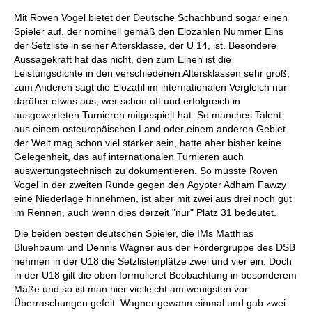
Mit Roven Vogel bietet der Deutsche Schachbund sogar einen
Spieler auf, der nominell gemäß den Elozahlen Nummer Eins
der Setzliste in seiner Altersklasse, der U 14, ist. Besondere
Aussagekraft hat das nicht, den zum Einen ist die
Leistungsdichte in den verschiedenen Altersklassen sehr groß,
zum Anderen sagt die Elozahl im internationalen Vergleich nur
darüber etwas aus, wer schon oft und erfolgreich in
ausgewerteten Turnieren mitgespielt hat. So manches Talent
aus einem osteuropäischen Land oder einem anderen Gebiet
der Welt mag schon viel stärker sein, hatte aber bisher keine
Gelegenheit, das auf internationalen Turnieren auch
auswertungstechnisch zu dokumentieren. So musste Roven
Vogel in der zweiten Runde gegen den Ägypter Adham Fawzy
eine Niederlage hinnehmen, ist aber mit zwei aus drei noch gut
im Rennen, auch wenn dies derzeit "nur" Platz 31 bedeutet.
Die beiden besten deutschen Spieler, die IMs Matthias
Bluehbaum und Dennis Wagner aus der Fördergruppe des DSB
nehmen in der U18 die Setzlistenplätze zwei und vier ein. Doch
in der U18 gilt die oben formulieret Beobachtung in besonderem
Maße und so ist man hier vielleicht am wenigsten vor
Überraschungen gefeit. Wagner gewann einmal und gab zwei