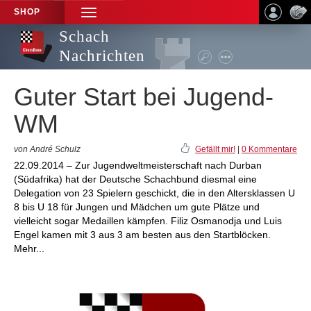
SHOP
TOGGLE
NAVIGATION
Schach
Nachrichten
Guter Start bei Jugend-
WM
von André Schulz
Gefällt mir!
|
0 Kommentare
22.09.2014 – Zur Jugendweltmeisterschaft nach Durban
(Südafrika) hat der Deutsche Schachbund diesmal eine
Delegation von 23 Spielern geschickt, die in den Altersklassen U
8 bis U 18 für Jungen und Mädchen um gute Plätze und
vielleicht sogar Medaillen kämpfen. Filiz Osmanodja und Luis
Engel kamen mit 3 aus 3 am besten aus den Startblöcken.
Mehr...