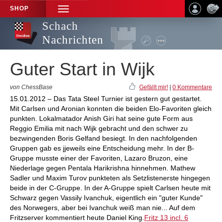
SHOP
TOGGLE
NAVIGATION
Schach
Nachrichten
Guter Start in Wijk
von ChessBase
Gefällt mir!
|
0 Kommentare
15.01.2012 – Das Tata Steel Turnier ist gestern gut gestartet.
Mit Carlsen und Aronian konnten die beiden Elo-Favoriten gleich
punkten. Lokalmatador Anish Giri hat seine gute Form aus
Reggio Emilia mit nach Wijk gebracht und den schwer zu
bezwingenden Boris Gelfand besiegt. In den nachfolgenden
Gruppen gab es jjeweils eine Entscheidung mehr. In der B-
Gruppe musste einer der Favoriten, Lazaro Bruzon, eine
Niederlage gegen Pentala Harikrishna hinnehmen. Mathew
Sadler und Maxim Turov punkteten als Setzlistenerste hingegen
beide in der C-Gruppe. In der A-Gruppe spielt Carlsen heute mit
Schwarz gegen Vassily Ivanchuk, eigentlich ein "guter Kunde"
des Norwegers, aber bei Ivanchuk weiß man nie... Auf dem
Fritzserver kommentiert heute Daniel King.
Fritz 13 incl. 6