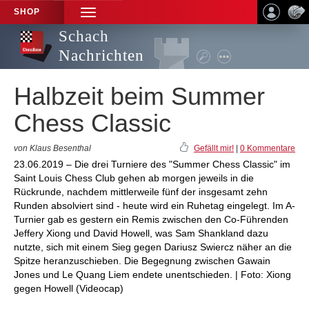
SHOP
TOGGLE
NAVIGATION
Schach
Nachrichten
Halbzeit beim Summer
Chess Classic
von Klaus Besenthal
Gefällt mir!
|
0 Kommentare
23.06.2019 – Die drei Turniere des "Summer Chess Classic" im
Saint Louis Chess Club gehen ab morgen jeweils in die
Rückrunde, nachdem mittlerweile fünf der insgesamt zehn
Runden absolviert sind - heute wird ein Ruhetag eingelegt. Im A-
Turnier gab es gestern ein Remis zwischen den Co-Führenden
Jeffery Xiong und David Howell, was Sam Shankland dazu
nutzte, sich mit einem Sieg gegen Dariusz Swiercz näher an die
Spitze heranzuschieben. Die Begegnung zwischen Gawain
Jones und Le Quang Liem endete unentschieden. | Foto: Xiong
gegen Howell (Videocap)