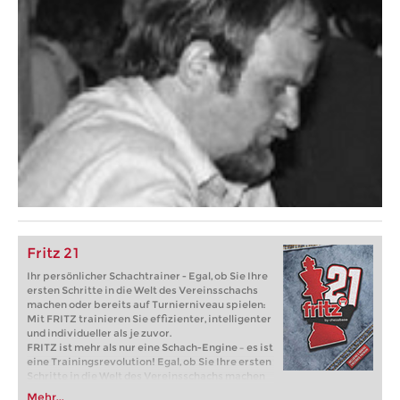
Fritz 21
Ihr persönlicher Schachtrainer - Egal, ob Sie Ihre
ersten Schritte in die Welt des Vereinsschachs
machen oder bereits auf Turnierniveau spielen:
Mit FRITZ trainieren Sie effizienter, intelligenter
und individueller als je zuvor.
FRITZ ist mehr als nur eine Schach-Engine – es ist
eine Trainingsrevolution! Egal, ob Sie Ihre ersten
Schritte in die Welt des Vereinsschachs machen
oder bereits auf Turnierniveau spielen: Mit
Mehr...