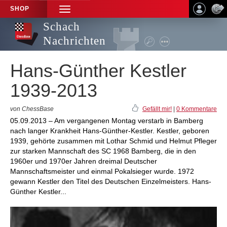
SHOP
TOGGLE
NAVIGATION
Schach
Nachrichten
Hans-Günther Kestler
1939-2013
von ChessBase
Gefällt mir!
|
0 Kommentare
05.09.2013 – Am vergangenen Montag verstarb in Bamberg
nach langer Krankheit Hans-Günther-Kestler. Kestler, geboren
1939, gehörte zusammen mit Lothar Schmid und Helmut Pfleger
zur starken Mannschaft des SC 1968 Bamberg, die in den
1960er und 1970er Jahren dreimal Deutscher
Mannschaftsmeister und einmal Pokalsieger wurde. 1972
gewann Kestler den Titel des Deutschen Einzelmeisters. Hans-
Günther Kestler...