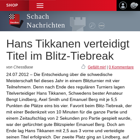
SHOP
TOGGLE
NAVIGATION
Schach
Nachrichten
Hans Tikkanen verteidigt
Titel im Blitz-Tiebreak
von ChessBase
Gefällt mir!
|
0 Kommentare
24.07.2012 – Die Entscheidung über die schwedische
Meisterschaft fiel dieses Jahr in einem Blitzturnier mit vier
Teilnehmern. Denn nach Ende des regulären Turniers lagen
Titelverteidiger Hans Tikkanen, Schwedens bester Amateur
Bengt Lindberg, Axel Smith und Emanuel Berg mit je 5,5
Punkten die Plätze eins bis vier. Favorit beim Blitz-Tiebreak, der
mit einer Bedenkzeit von 10 Minuten für die ganze Partie und
einem Zeitaufschlag von 2 Sekunden pro Partie gespielt wurde,
war der gefürchtet gute Blitzspieler Emanuel Berg. Doch am
Ende lag Hans Tikkanen mit 2,5 aus 3 vorne und verteidigte
seinen Titel erfolgreich. Der zweite Platz ging an Lindberg, auf