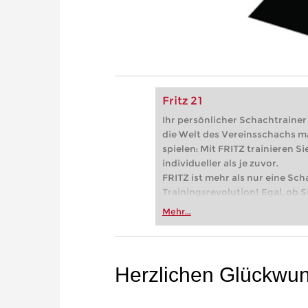
Fritz 21
Ihr persönlicher Schachtrainer -
die Welt des Vereinsschachs m
spielen: Mit FRITZ trainieren Sie
individueller als je zuvor.
FRITZ ist mehr als nur eine Sch
Trainingsrevolution! Egal, ob Si
Vereinsschachs machen oder ber
Mehr...
FRITZ trainieren Sie effizienter,
zuvor.
Herzlichen Glückwun