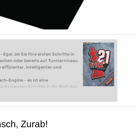
 Egal, ob Sie Ihre ersten Schritte in
achen oder bereits auf Turnierniveau
 effizienter, intelligenter und
ach-Engine – es ist eine
e Ihre ersten Schritte in die Welt des
eits auf Turnierniveau spielen: Mit
 intelligenter und individueller als je
sch, Zurab!