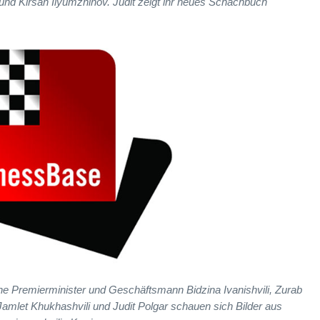
 und Kirsan Ilyumzhinov. Judit zeigt ihr neues Schachbuch
che Premierminister und Geschäftsmann Bidzina Ivanishvili, Zurab
 Jamlet Khukhashvili und Judit Polgar schauen sich Bilder aus