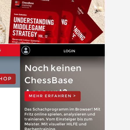
S
LOGIN
Noch keinen
ChessBase
HOP
Account?
MEHR ERFAHREN >
Das Schachprogramm im Browser! Mit
Fritz online spielen, analysieren und
trainieren. Vom Einsteiger bis zum
Meister. Mit visueller HILFE und
Rechentraining.