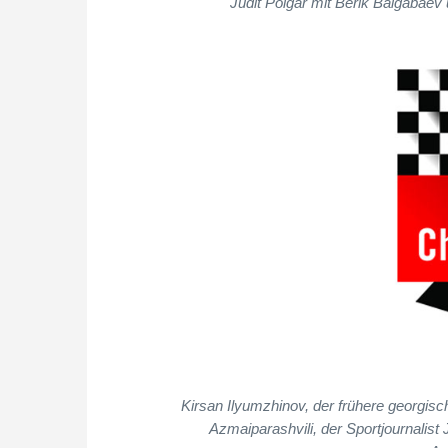
Judit Polgar mit Berik Balgabaev
Kirsan Ilyumzhinov, der frühere georgis
Azmaiparashvili, der Sportjournalist