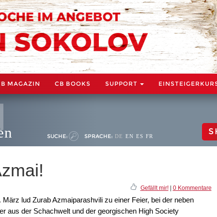
CB MAGAZIN
CB BOOKS
SUPPORT
EINSTEIGERKUR
en
S
SUCHE:
SPRACHE:
DE
EN
ES
FR
Azmai!
Gefällt mir!
|
0 Kommentare
März lud Zurab Azmaiparashvili zu einer Feier, bei der neben
ter aus der Schachwelt und der georgischen High Society