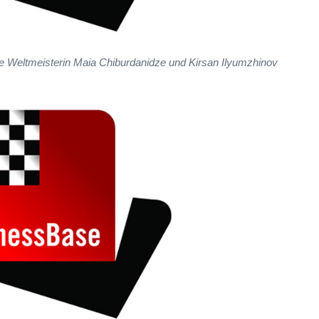
here Weltmeisterin Maia Chiburdanidze und Kirsan Ilyumzhinov