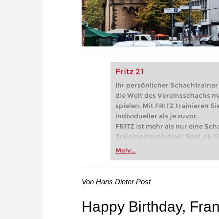
Fritz 21
Ihr persönlicher Schachtrainer -
die Welt des Vereinsschachs m
spielen: Mit FRITZ trainieren Sie
individueller als je zuvor.
FRITZ ist mehr als nur eine Sch
Trainingsrevolution! Egal, ob Si
Vereinsschachs machen oder ber
Mehr...
FRITZ trainieren Sie effizienter,
zuvor.
Von Hans Dieter Post
Happy Birthday, Fra