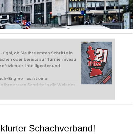
 Egal, ob Sie Ihre ersten Schritte in
achen oder bereits auf Turnierniveau
 effizienter, intelligenter und
ach-Engine – es ist eine
e Ihre ersten Schritte in die Welt des
eits auf Turnierniveau spielen: Mit
 intelligenter und individueller als je
nkfurter Schachverband!