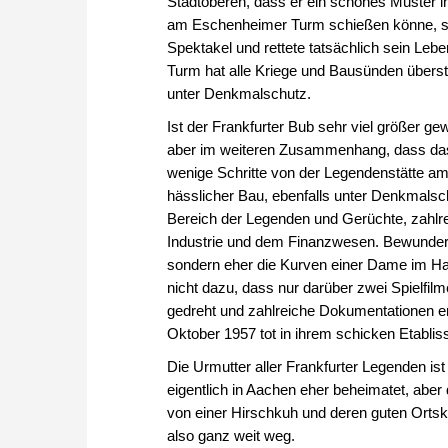
Stadtoberen, dass er ein schönes Muster i
am Eschenheimer Turm schießen könne, so
Spektakel und rettete tatsächlich sein Leb
Turm hat alle Kriege und Bausünden überst
unter Denkmalschutz.
Ist der Frankfurter Bub sehr viel größer gew
aber im weiteren Zusammenhang, dass das
wenige Schritte von der Legendenstätte am 
hässlicher Bau, ebenfalls unter Denkmalschu
Bereich der Legenden und Gerüchte, zahlr
Industrie und dem Finanzwesen. Bewundert 
sondern eher die Kurven einer Dame im Ha
nicht dazu, dass nur darüber zwei Spielfi
gedreht und zahlreiche Dokumentationen 
Oktober 1957 tot in ihrem schicken Etabli
Die Urmutter aller Frankfurter Legenden i
eigentlich in Aachen eher beheimatet, abe
von einer Hirschkuh und deren guten Orts
also ganz weit weg.