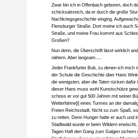
Zwar bin ich in Offenbach geboren, doch da
schicksalsreich, da er durch die große Stu
Nachkriegsgeschichte einging. Aufgewachsen
Flensburger Straße. Dort meine ich auch S
Straße, und meine Frau kommt aus Schleswi
Großen?
Nun denn, die Überschrift lässt wirklich 
nähern. Aber langsam….
Jeder Frankfurter Bub, zu denen ich mich na
der Schule die Geschichte über Hans Win
die wenigsten, aber die Taten rücken dafür
dieser Hans muss wohl Kunstschütze gewe
schoss er vor gut 500 Jahren mit seiner Büc
Wetterfahne[i] eines Turmes an der damali
Freien Reichsstadt. Nicht so zum Spaß, s
zu retten. Denn Hunger hatte er auch und 
Stadtwald wurde er beim Wildern erwischt,
Tagen Haft den Gang zum Galgen sichern so