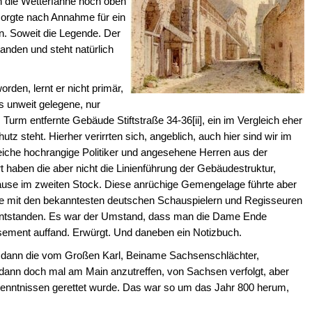
n die Wetterfahne hoch oben
rgte nach Annahme für ein
en. Soweit die Legende. Der
anden und steht natürlich
orden, lernt er nicht primär,
 unweit gelegene, nur
Turm entfernte Gebäude Stiftstraße 34-36[ii], ein im Vergleich eher
tz steht. Hierher verirrten sich, angeblich, auch hier sind wir im
eiche hochrangige Politiker und angesehene Herren aus der
haben die aber nicht die Linienführung der Gebäudestruktur,
use im zweiten Stock. Diese anrüchige Gemengelage führte aber
lme mit den bekanntesten deutschen Schauspielern und Regisseuren
entstanden. Es war der Umstand, dass man die Dame Ende
ssement auffand. Erwürgt. Und daneben ein Notizbuch.
st dann die vom Großen Karl, Beiname Sachsenschlächter,
r dann doch mal am Main anzutreffen, von Sachsen verfolgt, aber
kenntnissen gerettet wurde. Das war so um das Jahr 800 herum,