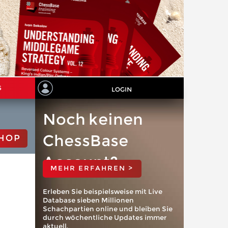
S
LOGIN
Noch keinen
ChessBase
HOP
Account?
MEHR ERFAHREN >
Erleben Sie beispielsweise mit Live
Database sieben Millionen
Schachpartien online und bleiben Sie
durch wöchentliche Updates immer
aktuell.