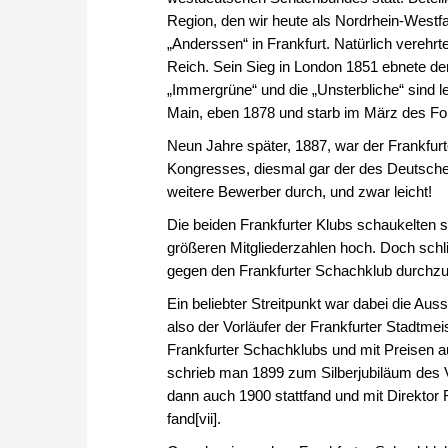
Region, den wir heute als Nordrhein-Westfa
„Anderssen“ in Frankfurt. Natürlich verehr
Reich. Sein Sieg in London 1851 ebnete de
„Immergrüne“ und die „Unsterbliche“ sind l
Main, eben 1878 und starb im März des Fo
Neun Jahre später, 1887, war der Frankfurt
Kongresses, diesmal gar der des Deutsch
weitere Bewerber durch, und zwar leicht!
Die beiden Frankfurter Klubs schaukelten 
größeren Mitgliederzahlen hoch. Doch schl
gegen den Frankfurter Schachklub durchzu
Ein beliebter Streitpunkt war dabei die Au
also der Vorläufer der Frankfurter Stadtme
Frankfurter Schachklubs und mit Preisen au
schrieb man 1899 zum Silberjubiläum des Ver
dann auch 1900 stattfand und mit Direktor F
fand[vii].