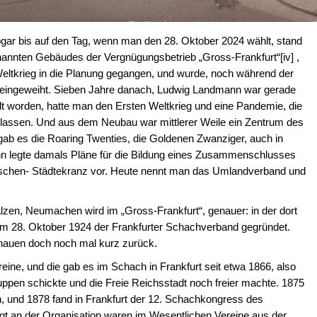
ogar bis auf den Tag, wenn man den 28. Oktober 2024 wählt, stand
 genannten Gebäudes der Vergnügungsbetrieb „Gross-Frankfurt“[iv] ,
 Weltkrieg in die Planung gegangen, und wurde, noch während der
7 eingeweiht. Sieben Jahre danach, Ludwig Landmann war gerade
t worden, hatte man den Ersten Weltkrieg und eine Pandemie, die
elassen. Und aus dem Neubau war mittlerer Weile ein Zentrum des
gab es die Roaring Twenties, die Goldenen Zwanziger, auch in
n legte damals Pläne für die Bildung eines Zusammenschlusses
schen- Städtekranz vor. Heute nennt man das Umlandverband und
zen, Neumachen wird im „Gross-Frankfurt“, genauer: in der dort
em 28. Oktober 1924 der Frankfurter Schachverband gegründet.
hauen doch noch mal kurz zurück.
ine, und die gab es im Schach in Frankfurt seit etwa 1866, also
uppen schickte und die Freie Reichsstadt noch freier machte. 1875
n, und 1878 fand in Frankfurt der 12. Schachkongress des
gt an der Organisation waren im Wesentlichen Vereine aus der