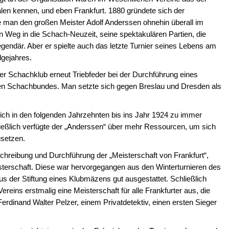
len kennen, und eben Frankfurt. 1880 gründete sich der
te man den großen Meister Adolf Anderssen ohnehin überall im
n Weg in die Schach-Neuzeit, seine spektakulären Partien, die
egendär. Aber er spielte auch das letzte Turnier seines Lebens am
lgejahres.
er Schachklub erneut Triebfeder bei der Durchführung eines
en Schachbundes. Man setzte sich gegen Breslau und Dresden als
sich in den folgenden Jahrzehnten bis ins Jahr 1924 zu immer
ießlich verfügte der „Anderssen“ über mehr Ressourcen, um sich
setzen.
sschreibung und Durchführung der „Meisterschaft von Frankfurt“,
isterschaft. Diese war hervorgegangen aus den Winterturnieren des
s der Stiftung eines Klubmäzens gut ausgestattet. Schließlich
eins erstmalig eine Meisterschaft für alle Frankfurter aus, die
erdinand Walter Pelzer, einem Privatdetektiv, einen ersten Sieger