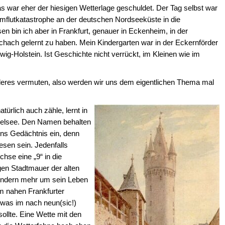
s war eher der hiesigen Wetterlage geschuldet. Der Tag selbst war
rmflutkatastrophe an der deutschen Nordseeküste in die
 bin ich aber in Frankfurt, genauer in Eckenheim, in der
chach gelernt zu haben. Mein Kindergarten war in der Eckernförder
g-Holstein. Ist Geschichte nicht verrückt, im Kleinen wie im
anderes vermuten, also werden wir uns dem eigentlichen Thema mal
türlich auch zähle, lernt in
kelsee. Den Namen behalten
 ins Gedächtnis ein, denn
sen sein. Jedenfalls
hse eine „9“ in die
gen Stadtmauer der alten
ondern mehr um sein Leben
im nahen Frankfurter
 was im nach neun(sic!)
llte. Eine Wette mit den