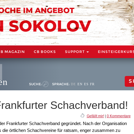
CB MAGAZIN
CB BOOKS
SUPPORT
EINSTEIGERKUR
en
S
SUCHE:
SPRACHE:
DE
EN
ES
FR
Frankfurter Schachverband!
Gefällt mir!
|
0 Kommentare
der Frankfurter Schachverband gegründet. Nach der Organisation
 die örtlichen Schachvereine für ratsam, enger zusammen zu