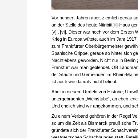
Vor hundert Jahren aber, ziemlich genau s
an der Stelle des heute Nitribitt[iii]-Haus
[v] , [vi]. Dieser war noch vor dem Ersten
Krieg in Europa wütete, auch im Jahr 191
zum Frankfurter Oberbürgermeister gewähl
Spanische Grippe, gerade so hinter sich g
Nachtlebens geworden. Nicht nur in Berlin 
Frankfurt war man geblendet. OB Landman
der Städte und Gemeinden im Rhein-Maini
ist auch wie damals nicht beliebt.
Aber in diesem Umfeld von Historie, Umwäl
untergebrachten „Weinstube“, an eben jen
Und endlich sind wir angekommen, und sc
Zu einem Verband gehören in der Regel Vere
so um die Zeit als Bismarck preußische Tr
gründete sich der Frankfurter Schachverei
westdeutschen Schachbundes statt. Beteili