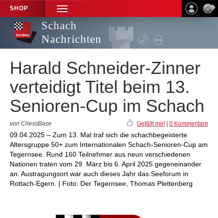
SHOP
TOGGLE
NAVIGATION
Schach
Nachrichten
Harald Schneider-Zinner
verteidigt Titel beim 13.
Senioren-Cup im Schach
von ChessBase
Gefällt mir!
|
0 Kommentare
09.04.2025 – Zum 13. Mal traf sich die schachbegeisterte
Altersgruppe 50+ zum Internationalen Schach-Senioren-Cup am
Tegernsee. Rund 160 Teilnehmer aus neun verschiedenen
Nationen traten vom 29. März bis 6. April 2025 gegeneinander
an. Austragungsort war auch dieses Jahr das Seeforum in
Rottach-Egern. | Foto: Der Tegernsee, Thomas Plettenberg