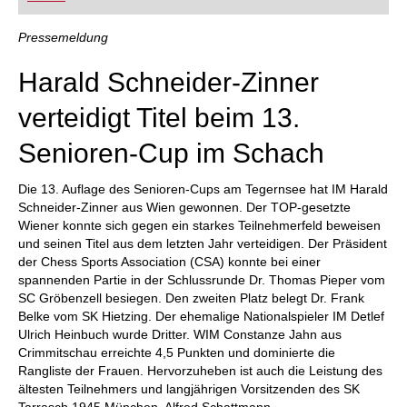
FRITZ trainieren Sie effizienter, intelligenter und
individueller als je zuvor.
Pressemeldung
Harald Schneider-Zinner
verteidigt Titel beim 13.
Senioren-Cup im Schach
Die 13. Auflage des Senioren-Cups am Tegernsee hat IM Harald
Schneider-Zinner aus Wien gewonnen. Der TOP-gesetzte
Wiener konnte sich gegen ein starkes Teilnehmerfeld beweisen
und seinen Titel aus dem letzten Jahr verteidigen. Der Präsident
der Chess Sports Association (CSA) konnte bei einer
spannenden Partie in der Schlussrunde Dr. Thomas Pieper vom
SC Gröbenzell besiegen. Den zweiten Platz belegt Dr. Frank
Belke vom SK Hietzing. Der ehemalige Nationalspieler IM Detlef
Ulrich Heinbuch wurde Dritter. WIM Constanze Jahn aus
Crimmitschau erreichte 4,5 Punkten und dominierte die
Rangliste der Frauen. Hervorzuheben ist auch die Leistung des
ältesten Teilnehmers und langjährigen Vorsitzenden des SK