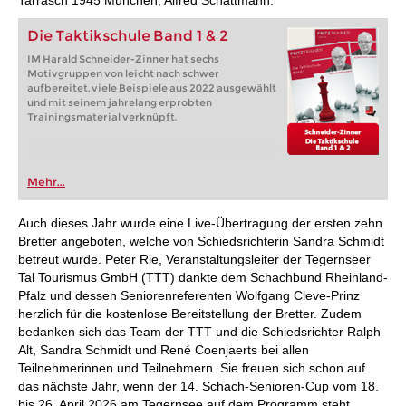
Tarrasch 1945 München, Alfred Schattmann.
Die Taktikschule Band 1 & 2
IM Harald Schneider-Zinner hat sechs
Motivgruppen von leicht nach schwer
aufbereitet, viele Beispiele aus 2022 ausgewählt
und mit seinem jahrelang erprobten
Trainingsmaterial verknüpft.
Mehr...
Auch dieses Jahr wurde eine Live-Übertragung der ersten zehn
Bretter angeboten, welche von Schiedsrichterin Sandra Schmidt
betreut wurde. Peter Rie, Veranstaltungsleiter der Tegernseer
Tal Tourismus GmbH (TTT) dankte dem Schachbund Rheinland-
Pfalz und dessen Seniorenreferenten Wolfgang Cleve-Prinz
herzlich für die kostenlose Bereitstellung der Bretter. Zudem
bedanken sich das Team der TTT und die Schiedsrichter Ralph
Alt, Sandra Schmidt und René Coenjaerts bei allen
Teilnehmerinnen und Teilnehmern. Sie freuen sich schon auf
das nächste Jahr, wenn der 14. Schach-Senioren-Cup vom 18.
bis 26. April 2026 am Tegernsee auf dem Programm steht.