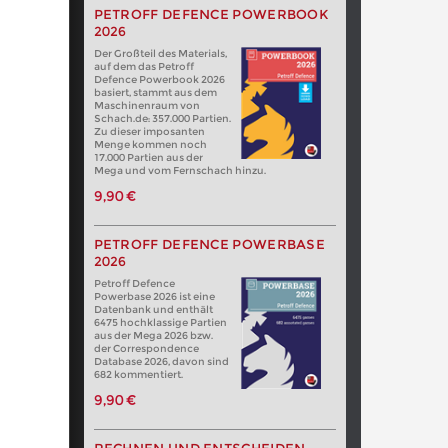
PETROFF DEFENCE POWERBOOK
2026
Der Großteil des Materials,
auf dem das Petroff
Defence Powerbook 2026
basiert, stammt aus dem
Maschinenraum von
Schach.de: 357.000 Partien.
Zu dieser imposanten
Menge kommen noch
17.000 Partien aus der
Mega und vom Fernschach hinzu.
9,90 €
PETROFF DEFENCE POWERBASE
2026
Petroff Defence
Powerbase 2026 ist eine
Datenbank und enthält
6475 hochklassige Partien
aus der Mega 2026 bzw.
der Correspondence
Database 2026, davon sind
682 kommentiert.
9,90 €