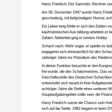
Harry Friedrich: Der Sammler, Rechner un
Am 06. Dezember 1947 wurde Harry Friedri
geschwätzig, mit tiefgründigem Humor, ech
Ein Leben lang fühlte er sich den Zahlen ver
kaufmännischen Aus-bildung arbeitete er bei
Zahlen. Nebenbei ging er seinem Hobby
Schach nach. Mehr sogar, er spielte es leid
engagierte sich ehrenamtlich für den Sch
siebziger Jahre ins Präsidium des Nieder
In dieser Funktion besuchte er den Kongr
frei wurde, die des Schatzmeisters. Das war
Geschäftsstelle des Deutschen Schachbund
entwickelte sich rasant in ihrer Aufgabenst
achtziger Jahre die Stelle eines weiteren
Hauptaufgabengebiet sollte sein: die Fina
Harry Friedrich nutzte die Chance sein Ho
sich auf die Stelle. 1982 begann er beim 