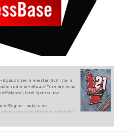
 Egal, ob Sie Ihre ersten Schritte in
achen oder bereits auf Turnierniveau
 effizienter, intelligenter und
ach-Engine – es ist eine
e Ihre ersten Schritte in die Welt des
eits auf Turnierniveau spielen: Mit
 intelligenter und individueller als je