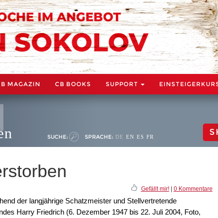
CB MAGAZIN
CB BOOKS
SUPPORT
EINSTEIGERKUR
en
S
SUCHE:
SPRACHE:
DE
EN
ES
FR
erstorben
Gefällt mir!
|
0 Kommentare
hend der langjährige Schatzmeister und Stellvertretende
es Harry Friedrich (6. Dezember 1947 bis 22. Juli 2004, Foto,