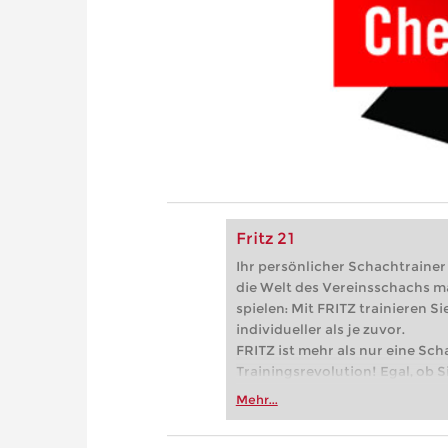
Fritz 21
Ihr persönlicher Schachtrainer -
die Welt des Vereinsschachs m
spielen: Mit FRITZ trainieren Sie
individueller als je zuvor.
FRITZ ist mehr als nur eine Sch
Trainingsrevolution! Egal, ob Si
Vereinsschachs machen oder ber
Mehr...
FRITZ trainieren Sie effizienter,
zuvor.