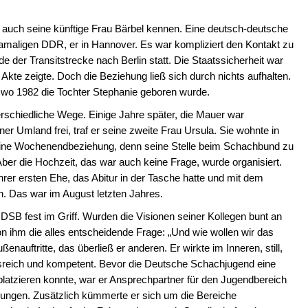
r auch seine künftige Frau Bärbel kennen. Eine deutsch-deutsche
damaligen DDR, er in Hannover. Es war kompliziert den Kontakt zu
de der Transitstrecke nach Berlin statt. Die Staatssicherheit war
Akte zeigte. Doch die Beziehung ließ sich durch nichts aufhalten.
, wo 1982 die Tochter Stephanie geboren wurde.
erschiedliche Wege. Einige Jahre später, die Mauer war
ner Umland frei, traf er seine zweite Frau Ursula. Sie wohnte in
h eine Wochenendbeziehung, denn seine Stelle beim Schachbund zu
Aber die Hochzeit, das war auch keine Frage, wurde organisiert.
rer ersten Ehe, das Abitur in der Tasche hatte und mit dem
n. Das war im August letzten Jahres.
 DSB fest im Griff. Wurden die Visionen seiner Kollegen bunt an
 ihm die alles entscheidende Frage: „Und wie wollen wir das
enauftritte, das überließ er anderen. Er wirkte im Inneren, still,
flussreich und kompetent. Bevor die Deutsche Schachjugend eine
 platzieren konnte, war er Ansprechpartner für den Jugendbereich
ngen. Zusätzlich kümmerte er sich um die Bereiche