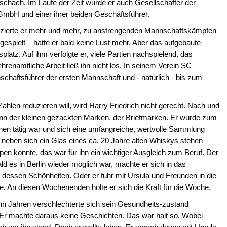
enschach. Im Laufe der Zeit wurde er auch Gesellschafter der
mbH und einer ihrer beiden Geschäftsführer.
zierte er mehr und mehr, zu anstrengenden Mannschaftskämpfen
gespielt – hatte er bald keine Lust mehr. Aber das aufgebaute
latz. Auf ihm verfolgte er, viele Partien nachspielend, das
enamtliche Arbeit ließ ihn nicht los. In seinem Verein SC
nschaftsführer der ersten Mannschaft und - natürlich - bis zum
ahlen reduzieren will, wird Harry Friedrich nicht gerecht. Nach und
nn der kleinen gezackten Marken, der Briefmarken. Er wurde zum
onen tätig war und sich eine umfangreiche, wertvolle Sammlung
 neben sich ein Glas eines ca. 20 Jahre alten Whiskys stehen
en konnte, das war für ihn ein wichtiger Ausgleich zum Beruf. Der
d es in Berlin wieder möglich war, machte er sich in das
dessen Schönheiten. Oder er fuhr mit Ursula und Freunden in die
e. An diesen Wochenenden holte er sich die Kraft für die Woche.
ehn Jahren verschlechterte sich sein Gesundheits-zustand
 Er machte daraus keine Geschichten. Das war halt so. Wobei