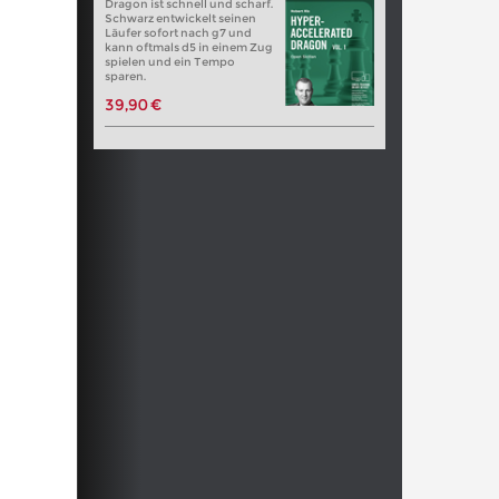
Dragon ist schnell und scharf.
Schwarz entwickelt seinen
Läufer sofort nach g7 und
kann oftmals d5 in einem Zug
spielen und ein Tempo
sparen.
39,90 €