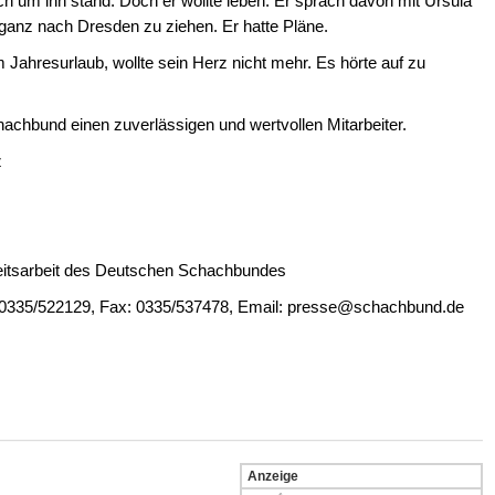
ich um ihn stand. Doch er wollte leben. Er sprach davon mit Ursula
ganz nach Dresden zu ziehen. Er hatte Pläne.
 Jahresurlaub, wollte sein Herz nicht mehr. Es hörte auf zu
chbund einen zuverlässigen und wertvollen Mitarbeiter.
z
keitsarbeit des Deutschen Schachbundes
l.: 0335/522129, Fax: 0335/537478, Email: presse@schachbund.de
Anzeige