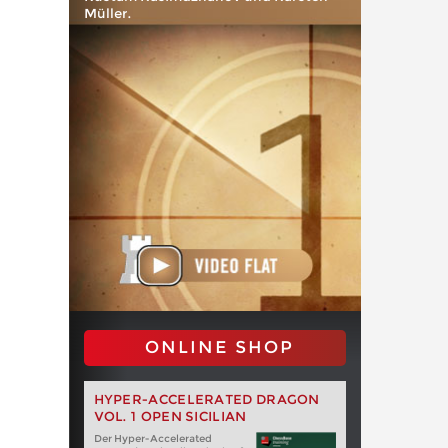
Müller.
ONLINE SHOP
HYPER-ACCELERATED DRAGON
VOL. 1 OPEN SICILIAN
Der Hyper-Accelerated