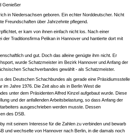
d Genießer
ch in Niedersachsen geboren. Ein echter Norddeutscher. Nicht
te Freundschaften über Jahrzehnte pflegend.
pflichtet, er kam von ihnen einfach nicht los. Nach einer
 der Traditionsfirma Pelikan in Hannover und hantierte dort mit
enschaftlich und gut. Doch das alleine genügte ihm nicht. Er
achsport, wurde Schatzmeister im Bezirk Hannover und Anfang der
sächsischen Schachverbandes gewählt - als Schatzmeister.
ess des Deutschen Schachbundes als gerade eine Präsidiumsstelle
 im Jahre 1976. Die Zeit also als in Berlin West die
es unter dem Präsidenten Alfred Kinzel aufgebaut wurde. Diese
ellung und der anfallenden Arbeitsbelastung, so dass Anfang der
 Mitarbeiters ausgeschrieben werden musste. Dessen
nzen des DSB.
bby mit seinem Interesse für die Zahlen zu verbinden und bewarb
DSB und wechselte von Hannover nach Berlin, in die damals noch