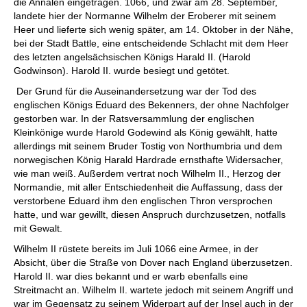
die Annalen eingetragen. 1066, und zwar am 28. September,
landete hier der Normanne Wilhelm der Eroberer mit seinem
Heer und lieferte sich wenig später, am 14. Oktober in der Nähe,
bei der Stadt Battle, eine entscheidende Schlacht mit dem Heer
des letzten angelsächsischen Königs Harald II. (Harold
Godwinson). Harold II. wurde besiegt und getötet.
Der Grund für die Auseinandersetzung war der Tod des
englischen Königs Eduard des Bekenners, der ohne Nachfolger
gestorben war. In der Ratsversammlung der englischen
Kleinkönige wurde Harold Godewind als König gewählt, hatte
allerdings mit seinem Bruder Tostig von Northumbria und dem
norwegischen König Harald Hardrade ernsthafte Widersacher,
wie man weiß. Außerdem vertrat noch Wilhelm II., Herzog der
Normandie, mit aller Entschiedenheit die Auffassung, dass der
verstorbene Eduard ihm den englischen Thron versprochen
hatte, und war gewillt, diesen Anspruch durchzusetzen, notfalls
mit Gewalt.
Wilhelm II rüstete bereits im Juli 1066 eine Armee, in der
Absicht, über die Straße von Dover nach England überzusetzen.
Harold II. war dies bekannt und er warb ebenfalls eine
Streitmacht an. Wilhelm II. wartete jedoch mit seinem Angriff und
war im Gegensatz zu seinem Widerpart auf der Insel auch in der