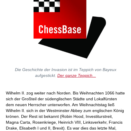
Die Geschichte der Invasion ist im Teppich von Bayeux
aufgestickt.
Der ganze Teppich...
Wilhelm II. zog weiter nach Norden. Bis Weihnachten 1066 hatte
sich der Großteil der südenglischen Städte und Lokalfürsten
dem neuen Herrscher unterworfen. Am Weihnachtstag ließ
Wilhelm II. sich in der Westminster Abbey zum englischen König
krönen. Der Rest ist bekannt (Robin Hood, Investiturstreit,
Magna Carta, Rosenkriege, Heinrich VIII, Linksverkehr, Francis
Drake, Elisabeth I und II, Brexit). Es war dies das letzte Mal,