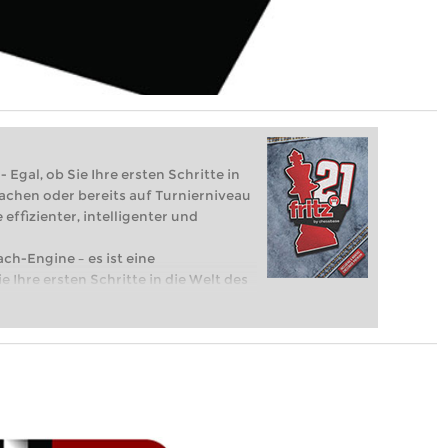
 Egal, ob Sie Ihre ersten Schritte in
achen oder bereits auf Turnierniveau
 effizienter, intelligenter und
ach-Engine – es ist eine
e Ihre ersten Schritte in die Welt des
eits auf Turnierniveau spielen: Mit
 intelligenter und individueller als je