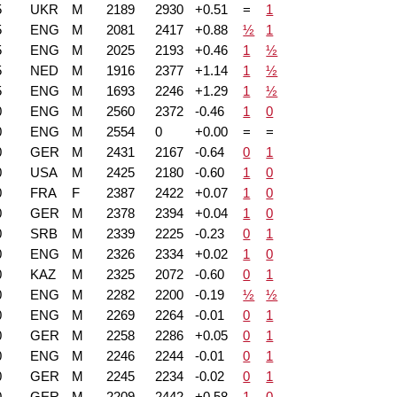
5
UKR
M
2189
2930
+0.51
=
1
5
ENG
M
2081
2417
+0.88
½
1
5
ENG
M
2025
2193
+0.46
1
½
5
NED
M
1916
2377
+1.14
1
½
5
ENG
M
1693
2246
+1.29
1
½
0
ENG
M
2560
2372
-0.46
1
0
0
ENG
M
2554
0
+0.00
=
=
0
GER
M
2431
2167
-0.64
0
1
0
USA
M
2425
2180
-0.60
1
0
0
FRA
F
2387
2422
+0.07
1
0
0
GER
M
2378
2394
+0.04
1
0
0
SRB
M
2339
2225
-0.23
0
1
0
ENG
M
2326
2334
+0.02
1
0
0
KAZ
M
2325
2072
-0.60
0
1
0
ENG
M
2282
2200
-0.19
½
½
0
ENG
M
2269
2264
-0.01
0
1
0
GER
M
2258
2286
+0.05
0
1
0
ENG
M
2246
2244
-0.01
0
1
0
GER
M
2245
2234
-0.02
0
1
0
GER
M
2209
2442
+0.58
1
0