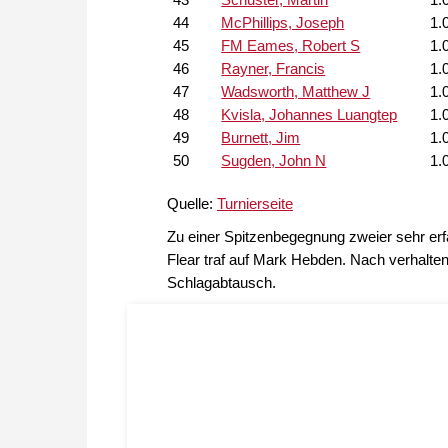
44
McPhillips, Joseph
1.
45
FM Eames, Robert S
1.
46
Rayner, Francis
1.
47
Wadsworth, Matthew J
1.
48
Kvisla, Johannes Luangtep
1.
49
Burnett, Jim
1.
50
Sugden, John N
1.
Quelle:
Turnierseite
Zu einer Spitzenbegegnung zweier sehr er
Flear traf auf Mark Hebden. Nach verhalte
Schlagabtausch.