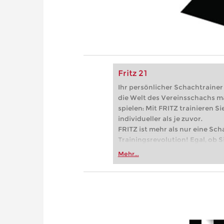
Fritz 21
Ihr persönlicher Schachtrainer -
die Welt des Vereinsschachs m
spielen: Mit FRITZ trainieren Sie
individueller als je zuvor.
FRITZ ist mehr als nur eine Sch
Trainingsrevolution! Egal, ob Si
Vereinsschachs machen oder ber
Mehr...
FRITZ trainieren Sie effizienter,
zuvor.