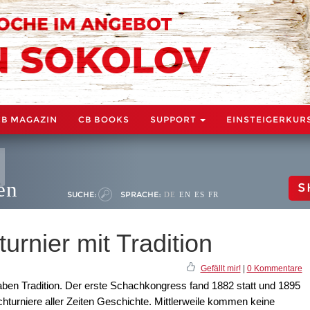
CB MAGAZIN
CB BOOKS
SUPPORT
EINSTEIGERKUR
en
S
SUCHE:
SPRACHE:
DE
EN
ES
FR
urnier mit Tradition
Gefällt mir!
|
0 Kommentare
aben Tradition. Der erste Schachkongress fand 1882 statt und 1895
hturniere aller Zeiten Geschichte. Mittlerweile kommen keine