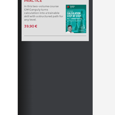
PRACTICE
In this two-volume course
GM Ganguly turns
calculation into a trainable
skill with a structured path for
any level.
39,90 €