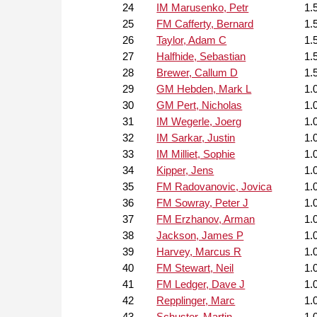
24
IM Marusenko, Petr
1.
25
FM Cafferty, Bernard
1.
26
Taylor, Adam C
1.
27
Halfhide, Sebastian
1.
28
Brewer, Callum D
1.
29
GM Hebden, Mark L
1.
30
GM Pert, Nicholas
1.
31
IM Wegerle, Joerg
1.
32
IM Sarkar, Justin
1.
33
IM Milliet, Sophie
1.
34
Kipper, Jens
1.
35
FM Radovanovic, Jovica
1.
36
FM Sowray, Peter J
1.
37
FM Erzhanov, Arman
1.
38
Jackson, James P
1.
39
Harvey, Marcus R
1.
40
FM Stewart, Neil
1.
41
FM Ledger, Dave J
1.
42
Repplinger, Marc
1.
43
Schuster, Martin
1.