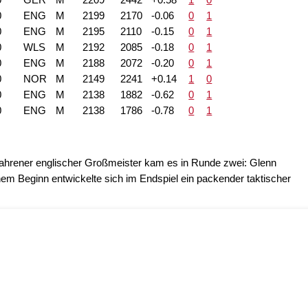
0
ENG
M
2199
2170
-0.06
0
1
0
ENG
M
2195
2110
-0.15
0
1
0
WLS
M
2192
2085
-0.18
0
1
0
ENG
M
2188
2072
-0.20
0
1
0
NOR
M
2149
2241
+0.14
1
0
0
ENG
M
2138
1882
-0.62
0
1
0
ENG
M
2138
1786
-0.78
0
1
fahrener englischer Großmeister kam es in Runde zwei: Glenn
nem Beginn entwickelte sich im Endspiel ein packender taktischer