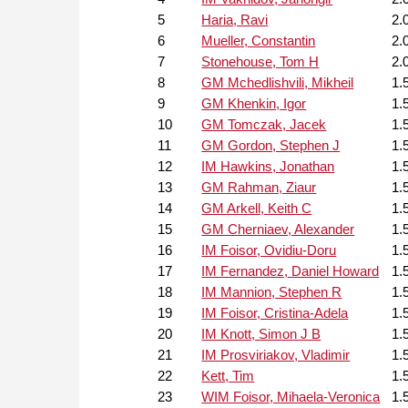
5
Haria, Ravi
2.
6
Mueller, Constantin
2.
7
Stonehouse, Tom H
2.
8
GM Mchedlishvili, Mikheil
1.
9
GM Khenkin, Igor
1.
10
GM Tomczak, Jacek
1.
11
GM Gordon, Stephen J
1.
12
IM Hawkins, Jonathan
1.
13
GM Rahman, Ziaur
1.
14
GM Arkell, Keith C
1.
15
GM Cherniaev, Alexander
1.
16
IM Foisor, Ovidiu-Doru
1.
17
IM Fernandez, Daniel Howard
1.
18
IM Mannion, Stephen R
1.
19
IM Foisor, Cristina-Adela
1.
20
IM Knott, Simon J B
1.
21
IM Prosviriakov, Vladimir
1.
22
Kett, Tim
1.
23
WIM Foisor, Mihaela-Veronica
1.