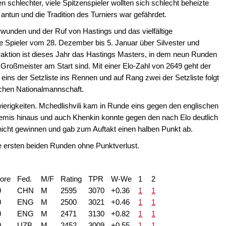
schlechter, viele Spitzenspieler wollten sich schlecht beheizte
antun und die Tradition des Turniers war gefährdet.
rwunden und der Ruf von Hastings und das vielfältige
he Spieler vom 28. Dezember bis 5. Januar über Silvester und
raktion ist dieses Jahr das Hastings Masters, in dem neun Runden
roßmeister am Start sind. Mit einer Elo-Zahl von 2649 geht der
eins der Setzliste ins Rennen und auf Rang zwei der Setzliste folgt
schen Nationalmannschaft.
ierigkeiten. Mchedlishvili kam in Runde eins gegen den englischen
Remis hinaus und auch Khenkin konnte gegen den nach Elo deutlich
cht gewinnen und gab zum Auftakt einen halben Punkt ab.
e ersten beiden Runden ohne Punktverlust.
ore
Fed.
M/F
Rating
TPR
W-We
1
2
0
CHN
M
2595
3070
+0.36
1
1
0
ENG
M
2500
3021
+0.46
1
1
0
ENG
M
2471
3130
+0.82
1
1
0
UZB
M
2452
3009
+0.55
1
1