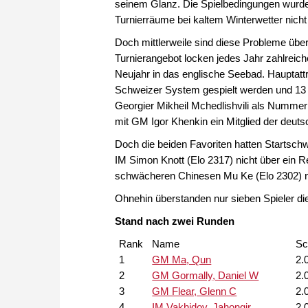
seinem Glanz. Die Spielbedingungen wurden 
Turnierräume bei kaltem Winterwetter nicht 
Doch mittlerweile sind diese Probleme übe
Turnierangebot locken jedes Jahr zahlreic
Neujahr in das englische Seebad. Hauptatt
Schweizer System gespielt werden und 13 G
Georgier Mikheil Mchedlishvili als Nummer 
mit GM Igor Khenkin ein Mitglied der deut
Doch die beiden Favoriten hatten Startschw
IM Simon Knott (Elo 2317) nicht über ein 
schwächeren Chinesen Mu Ke (Elo 2302) ni
Ohnehin überstanden nur sieben Spieler di
Stand nach zwei Runden
Rank
Name
Sc
1
GM Ma, Qun
2.
2
GM Gormally, Daniel W
2.
3
GM Flear, Glenn C
2.
4
IM Vakhidov, Jahongir
2.