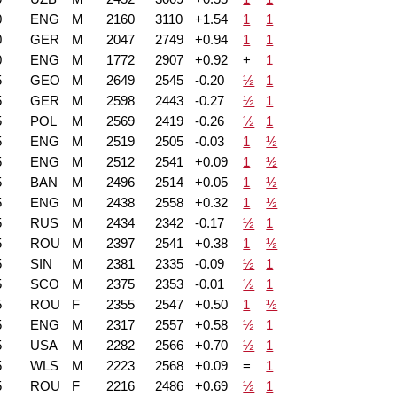
0
ENG
M
2160
3110
+1.54
1
1
0
GER
M
2047
2749
+0.94
1
1
0
ENG
M
1772
2907
+0.92
+
1
5
GEO
M
2649
2545
-0.20
½
1
5
GER
M
2598
2443
-0.27
½
1
5
POL
M
2569
2419
-0.26
½
1
5
ENG
M
2519
2505
-0.03
1
½
5
ENG
M
2512
2541
+0.09
1
½
5
BAN
M
2496
2514
+0.05
1
½
5
ENG
M
2438
2558
+0.32
1
½
5
RUS
M
2434
2342
-0.17
½
1
5
ROU
M
2397
2541
+0.38
1
½
5
SIN
M
2381
2335
-0.09
½
1
5
SCO
M
2375
2353
-0.01
½
1
5
ROU
F
2355
2547
+0.50
1
½
5
ENG
M
2317
2557
+0.58
½
1
5
USA
M
2282
2566
+0.70
½
1
5
WLS
M
2223
2568
+0.09
=
1
5
ROU
F
2216
2486
+0.69
½
1