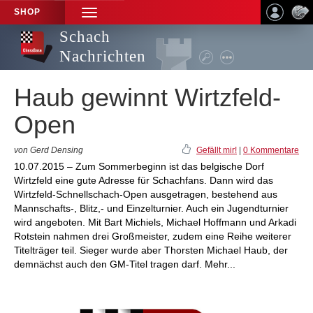
SHOP
TOGGLE
NAVIGATION
Schach
Nachrichten
Haub gewinnt Wirtzfeld-
Open
von Gerd Densing
Gefällt mir!
|
0 Kommentare
10.07.2015 – Zum Sommerbeginn ist das belgische Dorf
Wirtzfeld eine gute Adresse für Schachfans. Dann wird das
Wirtzfeld-Schnellschach-Open ausgetragen, bestehend aus
Mannschafts-, Blitz,- und Einzelturnier. Auch ein Jugendturnier
wird angeboten. Mit Bart Michiels, Michael Hoffmann und Arkadi
Rotstein nahmen drei Großmeister, zudem eine Reihe weiterer
Titelträger teil. Sieger wurde aber Thorsten Michael Haub, der
demnächst auch den GM-Titel tragen darf. Mehr...