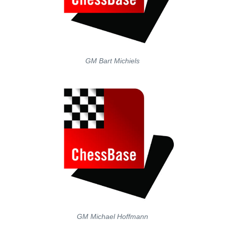
GM Bart Michiels
GM Michael Hoffmann