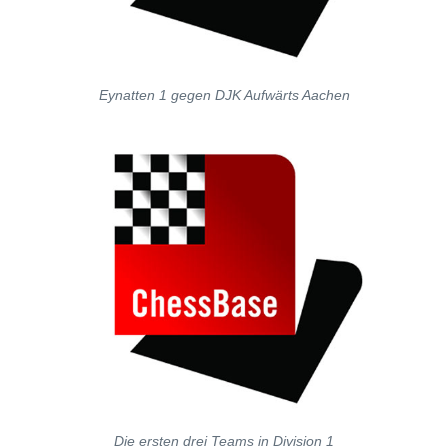
Eynatten 1 gegen DJK Aufwärts Aachen
Die ersten drei Teams in Division 1