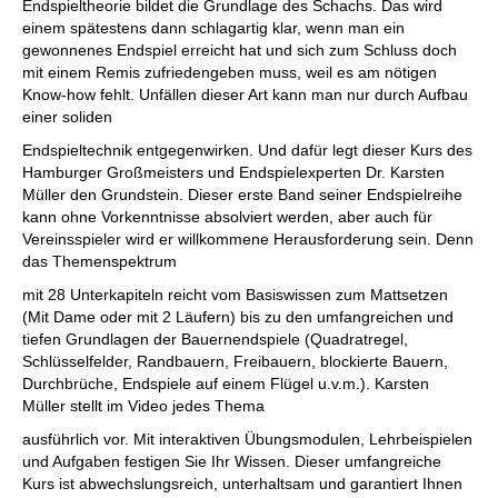
Endspieltheorie bildet die Grundlage des Schachs. Das wird
einem spätestens dann schlagartig klar, wenn man ein
gewonnenes Endspiel erreicht hat und sich zum Schluss doch
mit einem Remis zufriedengeben muss, weil es am nötigen
Know-how fehlt. Unfällen dieser Art kann man nur durch Aufbau
einer soliden
Endspieltechnik entgegenwirken. Und dafür legt dieser Kurs des
Hamburger Großmeisters und Endspielexperten Dr. Karsten
Müller den Grundstein. Dieser erste Band seiner Endspielreihe
kann ohne Vorkenntnisse absolviert werden, aber auch für
Vereinsspieler wird er willkommene Herausforderung sein. Denn
das Themenspektrum
mit 28 Unterkapiteln reicht vom Basiswissen zum Mattsetzen
(Mit Dame oder mit 2 Läufern) bis zu den umfangreichen und
tiefen Grundlagen der Bauernendspiele (Quadratregel,
Schlüsselfelder, Randbauern, Freibauern, blockierte Bauern,
Durchbrüche, Endspiele auf einem Flügel u.v.m.). Karsten
Müller stellt im Video jedes Thema
ausführlich vor. Mit interaktiven Übungsmodulen, Lehrbeispielen
und Aufgaben festigen Sie Ihr Wissen. Dieser umfangreiche
Kurs ist abwechslungsreich, unterhaltsam und garantiert Ihnen