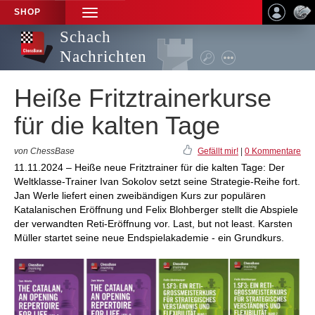
SHOP
TOGGLE
NAVIGATION
Schach
Nachrichten
Heiße Fritztrainerkurse
für die kalten Tage
von ChessBase
Gefällt mir!
|
0 Kommentare
11.11.2024 – Heiße neue Fritztrainer für die kalten Tage: Der
Weltklasse-Trainer Ivan Sokolov setzt seine Strategie-Reihe fort.
Jan Werle liefert einen zweibändigen Kurs zur populären
Katalanischen Eröffnung und Felix Blohberger stellt die Abspiele
der verwandten Reti-Eröffnung vor. Last, but not least. Karsten
Müller startet seine neue Endspielakademie - ein Grundkurs.