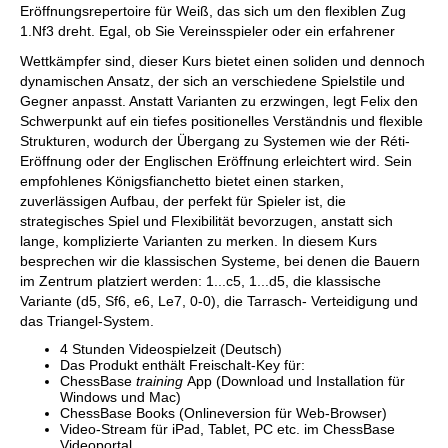
Eröffnungsrepertoire für Weiß, das sich um den flexiblen Zug
1.Nf3 dreht. Egal, ob Sie Vereinsspieler oder ein erfahrener
Wettkämpfer sind, dieser Kurs bietet einen soliden und dennoch
dynamischen Ansatz, der sich an verschiedene Spielstile und
Gegner anpasst. Anstatt Varianten zu erzwingen, legt Felix den
Schwerpunkt auf ein tiefes positionelles Verständnis und flexible
Strukturen, wodurch der Übergang zu Systemen wie der Réti-
Eröffnung oder der Englischen Eröffnung erleichtert wird. Sein
empfohlenes Königsfianchetto bietet einen starken,
zuverlässigen Aufbau, der perfekt für Spieler ist, die
strategisches Spiel und Flexibilität bevorzugen, anstatt sich
lange, komplizierte Varianten zu merken. In diesem Kurs
besprechen wir die klassischen Systeme, bei denen die Bauern
im Zentrum platziert werden: 1...c5, 1...d5, die klassische
Variante (d5, Sf6, e6, Le7, 0-0), die Tarrasch- Verteidigung und
das Triangel-System.
4 Stunden Videospielzeit (Deutsch)
Das Produkt enthält Freischalt-Key für:
ChessBase
training
App (Download und Installation für
Windows und Mac)
ChessBase Books (Onlineversion für Web-Browser)
Video-Stream für iPad, Tablet, PC etc. im ChessBase
Videoportal