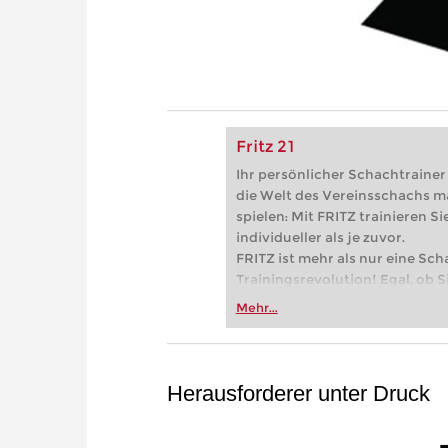
Fritz 21
Ihr persönlicher Schachtrainer -
die Welt des Vereinsschachs m
spielen: Mit FRITZ trainieren Sie
individueller als je zuvor.
FRITZ ist mehr als nur eine Sch
Trainingsrevolution! Egal, ob Si
Vereinsschachs machen oder ber
Mehr...
FRITZ trainieren Sie effizienter,
zuvor.
Herausforderer unter Druck