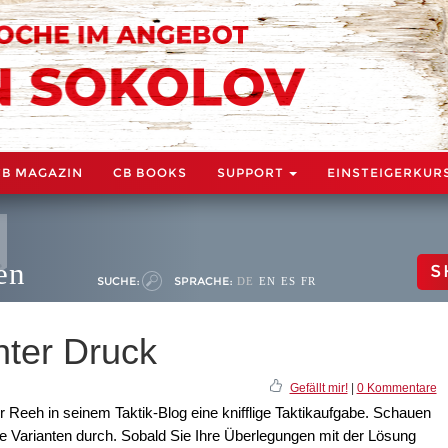
CB MAGAZIN
CB BOOKS
SUPPORT
EINSTEIGERKUR
en
S
SUCHE:
SPRACHE:
DE
EN
ES
FR
nter Druck
Gefällt mir!
|
0 Kommentare
 Reeh in seinem Taktik-Blog eine knifflige Taktikaufgabe. Schauen
ie Varianten durch. Sobald Sie Ihre Überlegungen mit der Lösung