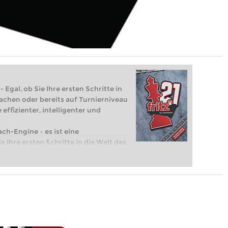
 Egal, ob Sie Ihre ersten Schritte in
achen oder bereits auf Turnierniveau
 effizienter, intelligenter und
ach-Engine – es ist eine
e Ihre ersten Schritte in die Welt des
eits auf Turnierniveau spielen: Mit
 intelligenter und individueller als je