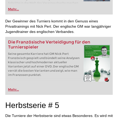
Schritte in die Welt des Vereinsschachs machen
oder bereits auf Turnierniveau spielen: Mit
Mehr...
FRITZ trainieren Sie effizienter, intelligenter und
individueller als je zuvor.
Der Gewinner des Turniers kommt in den Genuss eines
Privattrainings mit Nick Pert. Der englische GM war langjähriger
Jugendtrainer des englischen Verbandes.
Die Französische Verteidigung für den
Turnierspieler
Seine gesamte Karriere hat GM Nick Pert
Französisch gespielt und bündelt seine Analysen
klassischer und hochmoderner aktueller
Varianten jetzt auf einer DVD. Der englische GM
verrät die besten Varianten und zeigt, wie man
im Franzosen punktet.
Mehr...
Herbstserie # 5
Die Turniere der Herbstserie sind etwas Besonderes. Es wird mit