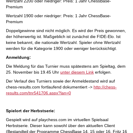
Wertzahl 2200 oder niedriger: Preis: 1 Jahr ChessBase-
Premium
Wertzahl 1900 oder niedriger: Preis: 1 Jahr ChessBase-
Premium
Doppelgewinne sind nicht möglich. Es wird der Preis gewonnen,
der höherwertig ist. Maßgeblich ist zunächst die FIDE-Elo. Ist
keine bekannt, die nationale Wertzahl. Spieler ohne Wertzahl
werden für die Kategorie 1900 oder weniger berücksichtigt.
Anmeldung:
Die Meldung für das Turnier muss spätestens am Spieltag, dem
25. November bis 19.45 Uhr
unter diesem Link
erfolgen.
Der Verlauf des Turniers sowie der Anmeldestand wird auf
chess-results.com fortlaufend dokumentiert ->
http://chess-
results.com/tnr541706.aspx?lan=0
Spielort der Herbstserie:
Gespielt wird auf playchess.com im virtuellen Spielsaal
Herbstserie. Dieser kann sowohl über den aktuellen Client
(Bestandteil der Programme ChessBase 14, 15 oder 16, Fritz 16