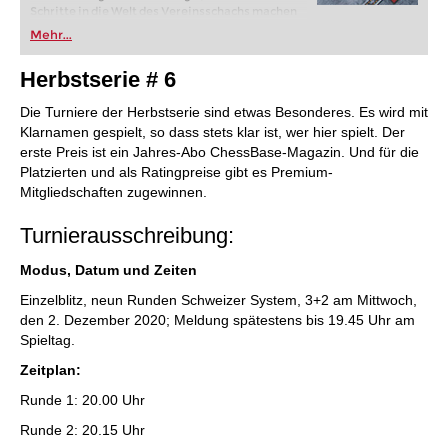
Schritte in die Welt des Vereinsschachs machen
oder bereits auf Turnierniveau spielen: Mit
Mehr...
FRITZ trainieren Sie effizienter, intelligenter und
individueller als je zuvor.
Herbstserie # 6
Die Turniere der Herbstserie sind etwas Besonderes. Es wird mit
Klarnamen gespielt, so dass stets klar ist, wer hier spielt. Der
erste Preis ist ein Jahres-Abo ChessBase-Magazin. Und für die
Platzierten und als Ratingpreise gibt es Premium-
Mitgliedschaften zugewinnen.
Turnierausschreibung:
Modus, Datum und Zeiten
Einzelblitz, neun Runden Schweizer System, 3+2 am Mittwoch,
den 2. Dezember 2020; Meldung spätestens bis 19.45 Uhr am
Spieltag.
Zeitplan:
Runde 1: 20.00 Uhr
Runde 2: 20.15 Uhr