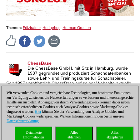
Themen:
Fritztrainer
,
Hedgehog
,
Herman Grooten
ChessBase
Die ChessBase GmbH, mit Sitz in Hamburg, wurde
1987 gegründet und produziert Schachdatenbanken
sowie Lehr- und Trainingskurse für Schachspieler.
Seit 1997 veröffentlich ChessBase auf seiner Webseite aktuelle
Nachrichten aus der Schachwelt. ChessBase News erscheint
inzwischen in vier Sprachen und gilt weltweit als wichtigste
Wir verwenden Cookies und vergleichbare Technologien, um bestimmte Funktionen
zur Verfügung zu stellen, die Nutzererfahrungen zu verbessern und interessengerechte
Schachnachrichtenseite.
Inhalte auszuspielen. Abhängig von ihrem Verwendungszweck können dabei neben
technisch erforderlichen Cookies auch Analyse-Cookies sowie Marketing-Cookies
eingesetzt werden.
Hier
können Sie der Verwendung von Analyse-Cookies und
Marketing-Cookies widersprechen. Weitere Informationen finden Sie in unserer
Datenschutzerklärung
.
Datenschutzhinweis
|
Impressum
|
Kontakt
|
Cookies Management
|
Lizenzen
|
Detaillierte
Alles
Alles
Compliance Hotline
|
Home
Informationen
ablehnen
akzeptieren