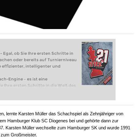
 Egal, ob Sie Ihre ersten Schritte in
achen oder bereits auf Turnierniveau
 effizienter, intelligenter und
ach-Engine – es ist eine
e Ihre ersten Schritte in die Welt des
eits auf Turnierniveau spielen: Mit
 intelligenter und individueller als je
 lernte Karsten Müller das Schachspiel als Zehnjähriger von
on dem Hamburger Klub SC Diogenes bei und gehörte dann zur
87. Karsten Müller wechselte zum Hamburger SK und wurde 1991
8 zum Großmeister.