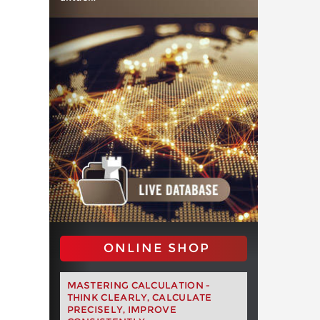
ONLINE SHOP
MASTERING CALCULATION -
THINK CLEARLY, CALCULATE
PRECISELY, IMPROVE