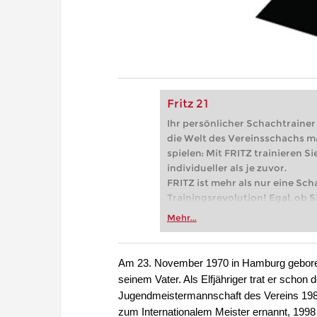
Fritz 21
Ihr persönlicher Schachtrainer -
die Welt des Vereinsschachs m
spielen: Mit FRITZ trainieren Sie
individueller als je zuvor.
FRITZ ist mehr als nur eine Sch
Trainingsrevolution! Egal, ob Si
Vereinsschachs machen oder ber
Mehr...
FRITZ trainieren Sie effizienter,
zuvor.
Am 23. November 1970 in Hamburg geboren,
seinem Vater. Als Elfjähriger trat er sch
Jugendmeistermannschaft des Vereins 19
zum Internationalem Meister ernannt, 199