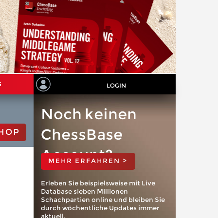
S
LOGIN
Noch keinen
ChessBase
HOP
Account?
MEHR ERFAHREN >
Erleben Sie beispielsweise mit Live
Database sieben Millionen
Schachpartien online und bleiben Sie
durch wöchentliche Updates immer
aktuell.