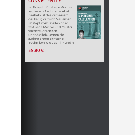
CONSISTENTLY
Im Schach führt kein Weg an
sauberem Rechnen vorbei.
Deshalb ist das verbessern
der Fähigkeit sich Varianten
im Kopf vorzustellen oder
taktische Motive und Muster
wiederzuerkennen
unerlässlich. Lernen sie
zudem ortgeschrittene
Techniken wie das hin- und h
39,90 €