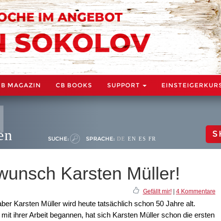
CB MAGAZIN
CB BOOKS
SUPPORT
EINSTEIGERKUR
en
S
SUCHE:
SPRACHE:
DE
EN
ES
FR
wunsch Karsten Müller!
Gefällt mir!
|
4 Kommentare
er Karsten Müller wird heute tatsächlich schon 50 Jahre alt.
t mit ihrer Arbeit begannen, hat sich Karsten Müller schon die ersten