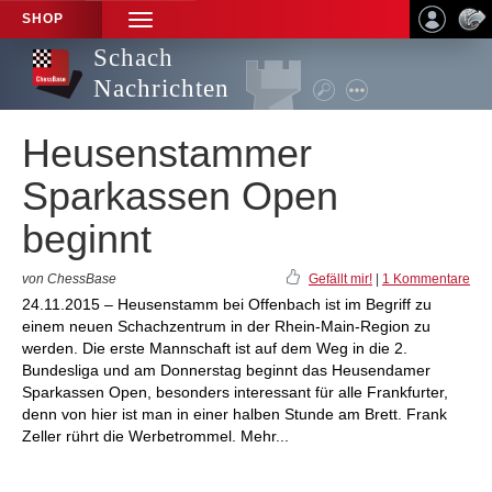
SHOP
TOGGLE
NAVIGATION
Schach
Nachrichten
Heusenstammer
Sparkassen Open
beginnt
von ChessBase
Gefällt mir!
|
1 Kommentare
24.11.2015 – Heusenstamm bei Offenbach ist im Begriff zu
einem neuen Schachzentrum in der Rhein-Main-Region zu
werden. Die erste Mannschaft ist auf dem Weg in die 2.
Bundesliga und am Donnerstag beginnt das Heusendamer
Sparkassen Open, besonders interessant für alle Frankfurter,
denn von hier ist man in einer halben Stunde am Brett. Frank
Zeller rührt die Werbetrommel. Mehr...