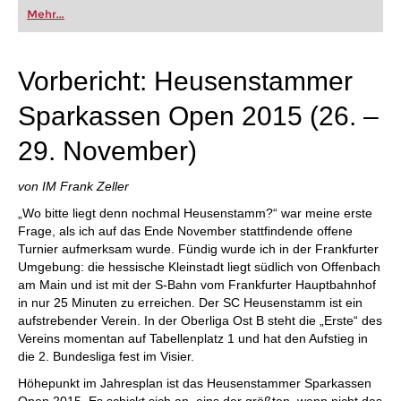
oder bereits auf Turnierniveau spielen: Mit
Mehr...
FRITZ trainieren Sie effizienter, intelligenter und
individueller als je zuvor.
Vorbericht: Heusenstammer
Sparkassen Open 2015 (26. –
29. November)
von IM Frank Zeller
„Wo bitte liegt denn nochmal Heusenstamm?“ war meine erste
Frage, als ich auf das Ende November stattfindende offene
Turnier aufmerksam wurde. Fündig wurde ich in der Frankfurter
Umgebung: die hessische Kleinstadt liegt südlich von Offenbach
am Main und ist mit der S-Bahn vom Frankfurter Hauptbahnhof
in nur 25 Minuten zu erreichen. Der SC Heusenstamm ist ein
aufstrebender Verein. In der Oberliga Ost B steht die „Erste“ des
Vereins momentan auf Tabellenplatz 1 und hat den Aufstieg in
die 2. Bundesliga fest im Visier.
Höhepunkt im Jahresplan ist das Heusenstammer Sparkassen