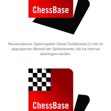
Heusenstamms Spitzenspieler Daniel Sadzikowski (l.) hier im
abgesperrten Bereich der Spitzenbretter, die ins Internet
übertragen wurden.