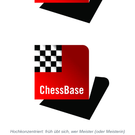
Hochkonzentriert: früh übt sich, wer Meister (oder Meisterin)