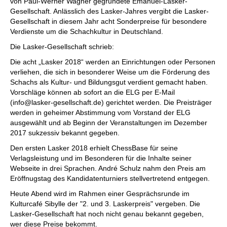
von Paul-Werner Wagner gegründete Emanuel-Lasker-
Gesellschaft. Anlässlich des Lasker-Jahres vergibt die Lasker-
Gesellschaft in diesem Jahr acht Sonderpreise für besondere
Verdienste um die Schachkultur in Deutschland.
Die Lasker-Gesellschaft schrieb:
Die acht „Lasker 2018“ werden an Einrichtungen oder Personen
verliehen, die sich in besonderer Weise um die Förderung des
Schachs als Kultur- und Bildungsgut verdient gemacht haben.
Vorschläge können ab sofort an die ELG per E-Mail
(info@lasker-gesellschaft.de) gerichtet werden. Die Preisträger
werden in geheimer Abstimmung vom Vorstand der ELG
ausgewählt und ab Beginn der Veranstaltungen im Dezember
2017 sukzessiv bekannt gegeben.
Den ersten Lasker 2018 erhielt ChessBase für seine
Verlagsleistung und im Besonderen für die Inhalte seiner
Webseite in drei Sprachen. André Schulz nahm den Preis am
Eröffnugstag des Kandidatenturniers stellvertretend entgegen.
Heute Abend wird im Rahmen einer Gesprächsrunde im
Kulturcafé Sibylle der "2. und 3. Laskerpreis" vergeben. Die
Lasker-Gesellschaft hat noch nicht genau bekannt gegeben,
wer diese Preise bekommt.