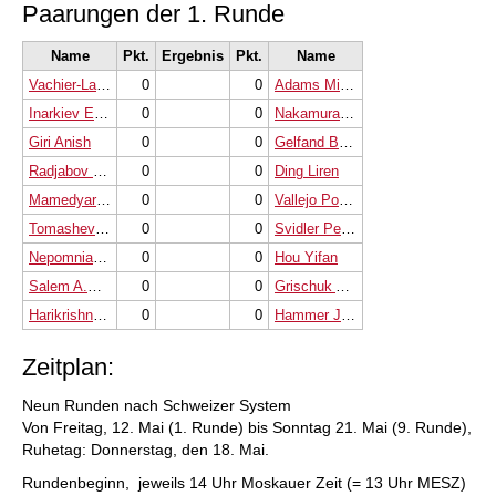
Paarungen der 1. Runde
Name
Pkt.
Ergebnis
Pkt.
Name
Vachier-Lagrave Maxime
0
0
Adams Michael
Inarkiev Ernesto
0
0
Nakamura Hikaru
Giri Anish
0
0
Gelfand Boris
Radjabov Teimour
0
0
Ding Liren
Mamedyarov Shakhriyar
0
0
Vallejo Pons Francisco
Tomashevsky Evgeny
0
0
Svidler Peter
Nepomniachtchi Ian
0
0
Hou Yifan
Salem A.R. Saleh
0
0
Grischuk Alexander
Harikrishna P.
0
0
Hammer Jon Ludvig
Zeitplan:
Neun Runden nach Schweizer System
Von Freitag, 12. Mai (1. Runde) bis Sonntag 21. Mai (9. Runde),
Ruhetag: Donnerstag, den 18. Mai.
Rundenbeginn, jeweils 14 Uhr Moskauer Zeit (= 13 Uhr MESZ)