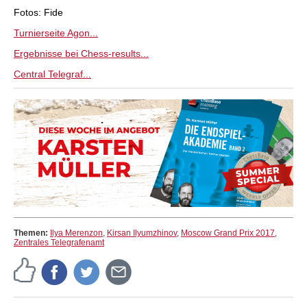
Fotos: Fide
Turnierseite Agon...
Ergebnisse bei Chess-results...
Central Telegraf...
Themen:
Ilya Merenzon
,
Kirsan Ilyumzhinov
,
Moscow Grand Prix 2017
,
Zentrales Telegrafenamt