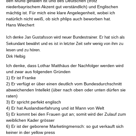
den Mund gefallen ist und des Deutschen (trotz
niederbayrischem Akzent gut verständlich) und Englischen
mächtig ist. Für mich eine klare Angelegenheit, wobei ich
natürlich nicht weiß, ob sich phlips auch beworben hat.
Hans Wiechert
Ich denke Jan Gustafsson wird neuer Bundestrainer. Er hat sich als
Sekundant bewährt und es ist in letzter Zeit sehr wenig von ihm zu
lesen und zu hören.
Dirk Helbig
Ich denke, dass Lothar Matthäus der Nachfolger werden wird
und zwar aus folgenden Gründen
1) Er ist Franke
2) Er verfügt er über einen deutlich vom Bundesdurchschnitt
abweichenden Intellekt (über nach oben oder unten dürfen sie
raten)
3) Er spricht perfekt englisch
4) Er hat Auslandserfahrung und ist Mann von Welt
5) Er kommt bei den Frauen gut an; somit wird der Zulauf zum
weiblichen Kader grösser
6) Er ist der geborene Marketingmensch: so gut verkauft sich
keiner in der yellow press