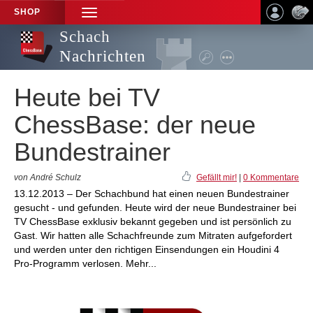
SHOP
TOGGLE
NAVIGATION
Schach
Nachrichten
Heute bei TV
ChessBase: der neue
Bundestrainer
von André Schulz
Gefällt mir!
|
0 Kommentare
13.12.2013 – Der Schachbund hat einen neuen Bundestrainer
gesucht - und gefunden. Heute wird der neue Bundestrainer bei
TV ChessBase exklusiv bekannt gegeben und ist persönlich zu
Gast. Wir hatten alle Schachfreunde zum Mitraten aufgefordert
und werden unter den richtigen Einsendungen ein Houdini 4
Pro-Programm verlosen. Mehr...