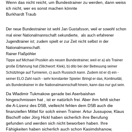
Wenn das nicht reicht, um Bundestrainer zu werden, dann weiss
ich nicht, wer es sonst machen könnte
Burkhardt Traub
Der neue Bundestrainer ist wohl Jan Gustafsson, weil er sowohl schon
mal einer Nationalmannschaft sekundierte, als auch erfahrener
Jugendtrainer ist; zudem spielt er zur Zeit nicht selbst in der
Nationalmannschaft.
Rainer Flaßpöhler
Tippe auf Michael Prusikin als neuen Bundestrainer, weil er a) als Trainer
große Erfahrung hat (Stichwort: Klek), b) dito bei der Betreuung seiner
Schützlinge auf Turnieren, c) auch Russisch kann. Zudem ist er d) ein -
seiner ELO Zahl nach - sehr konstanter Spieler. Bringt er das, Kontinuität,
als Bundestrainer in die Nationalmannschaft hinein, kann das nur gut sein.
Da Wladimir Tukmakow gerade bei Aserbaishan
hingeschmissen hat , ist er natürlich frei. Aber ihm fehlt sicher
die A-Lizenz des DSB, vielleicht fehlen dem DSB auch die
finanziellen Mittel für solch einen Trainer. Artur Jussupow, Klaus
Bischoff oder Jörg Hickl haben sicherlich ihre Berufung
gefunden und werden sich nicht beworben haben. Ihre
Fähigkeiten haben sicherlich auch schon Kasimdshanow,