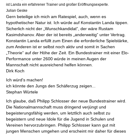
ist Landa ein erfahrener Trainer und großer Eröffnungsexperte.
Julian Geske
Gern beteilige ich mich am Ratespiel, auch, wenn es
hypothetischer Natur ist. Ich würde auf Konstantin Landa tippen.
Sicherlich nicht der „Wunschkandidat“, der wäre Rustam
Kasimdshanov. Aber der ist bereits „anderweitig“ unter Vertrag.
Konstantin Landa erfüllt zum Einen die erforderliche Spielstärke,
zum Anderen ist er selbst noch aktiv und somit in Sachen
„Theorie“ auf der Höhe der Zeit. Ein Bundestrainer mit einer Elo-
Performance unter 2600 würde in meinen Augen der
Mannschaft nicht ausreichend helfen können.
Dirk Koch
Ich würd's machen!
ich könnte den Jungs den Schäferzug zeigen...
Stephan Würtele
Ich glaube, daß Philipp Schlosser der neue Bundestrainer wird.
Die Nationalmannschaft muss dringend verjüngt und
begeisterungsfähig werden, um letztlich auch selbst zu
begeistern und neue Idole für die Jugend in Schulen und
Vereinen hervorzubringen. Philipp Schlosser kann gut mit
jungen Menschen umgehen und erscheint mir daher für dieses