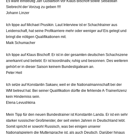
Es wäre eindeutig Jan Gustafson vor Klaus Bischoff sowie Sebastian
Siebrecht der Vorzug zu geben !!!!
Johann Linzer
Ich tippe auf Michael Prusikin. Laut Interview ist er Schachtrainer aus
Leidenschaft, hat seine Profikarriere mehr oder weniger auf Eis gelegt und
bringt die nötigen Qualifikationen mit.
Maik Schumacher
Ich tippe auf Klaus Bischoff. Er ist in der gesamten deutschen Schachszene
anerkannt und beliebt. Er ist koordinativ, ruhig und besonnen. Des weiteren
gehört er in dieser Saison keinem Bundesligateam an.
Peter Heil
Ich setze auf Konstantin Sakaev, weil er die Nationalmannschaft bei der
WM betreut hat. Bei seiner Qualifikation dürfte die fehlende A-Trainerlizenz
kein Hinderniss sein.
Elena Levushkina
Mein Tipp für den neuen Bundestrainer ist Konstantin Landa. Er ist ein sehr
starker russischer Großmeister, der seit vielen Jahren in Deutschland lebt.
Somit spricht er sowohl Russisch, was bei einigen unserer
Nationalspielern die Muttersprache ist, als auch Deutsch. Darüber hinaus