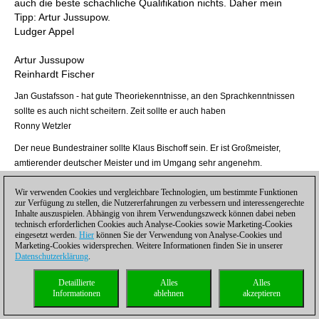
auch die beste schachliche Qualifikation nichts. Daher mein
Tipp: Artur Jussupow.
Ludger Appel
Artur Jussupow
Reinhardt Fischer
Jan Gustafsson - hat gute Theoriekenntnisse, an den Sprachkenntnissen
sollte es auch nicht scheitern. Zeit sollte er auch haben
Ronny Wetzler
Der neue Bundestrainer sollte Klaus Bischoff sein. Er ist Großmeister,
amtierender deutscher Meister und im Umgang sehr angenehm.
Hoffentlich hat er sich beworben, denn dann bestehen keine Zweifel.
Wir verwenden Cookies und vergleichbare Technologien, um bestimmte Funktionen
Klaus Henzelmann
zur Verfügung zu stellen, die Nutzererfahrungen zu verbessern und interessengerechte
Ich denke Arthur Jussupow wird neuer Trainer
Inhalte auszuspielen. Abhängig von ihrem Verwendungszweck können dabei neben
technisch erforderlichen Cookies auch Analyse-Cookies sowie Marketing-Cookies
Alexander Martens
eingesetzt werden.
Hier
können Sie der Verwendung von Analyse-Cookies und
Marketing-Cookies widersprechen. Weitere Informationen finden Sie in unserer
Henrik Teske! Manchmal streng, immer direkt, aber immer sehr
Datenschutzerklärung
.
engagiert und ein grandioser Trainer!
Philipp Humburg
Detaillierte
Alles
Alles
Informationen
ablehnen
akzeptieren
Ich tippe (eigentliche hoffe ich es und glaube nicht daran) auf
Peter Heine Nielsen