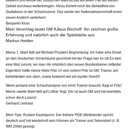
bekannt und würde der Deutschen Mannschaft auf jeden Fall auf diesen
Gebiet durchaus weiterbringen. Hinzu kommt noch die Beliebtheit von
Gustafsson in der Schachszene. Das würde der Nationalmannschaft einen
neuen Anstrich verleihen!
Benjamin Kluin
Mein Vorschlag lautet GM KJlaus Bischoff. Ihn zeichnet große
Erfahrung und natürlich auch die Spielstärke aus.
Markus Heiden
Meine 1. Wahl fällt auf Michael Prusikin! Begründung: Ich habe eine Email
an den Deutschen Schachbund geschickt mit der Frage wer es ist! Es kam
eine Mail zurück, wo man mir irrtümlich den neuen Bundestrainer mitteilte!
Eigentlich hätte meine Wahl Fritz 14 sein sollen! Fritz ist GM, Trainer, am
beliebtesten von allen, sowie bekannt wie ein bunter Hund!!!
Wenn jemand eine Schachanalyse von einm Trainer braucht, fragt er Fritz!
Meine zweite Wahl fällt auf Lothar Vogt. Der ist auch GM und hat ebenfalls
schon die A-Lizenz!
Gerhard Lenhard
Mein Tipp: Rustam Kasimjanov. Der frühere FIDE-Weltmeister spricht
deutsch und hat wiederholt sein Können als Trainer und Sekundant (z. B.
WM 2008) gezeigt.