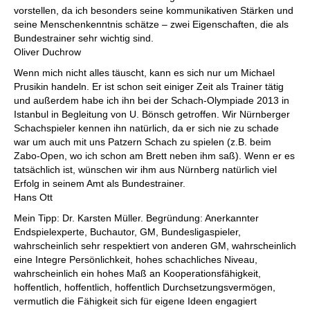
vorstellen, da ich besonders seine kommunikativen Stärken und
seine Menschenkenntnis schätze – zwei Eigenschaften, die als
Bundestrainer sehr wichtig sind.
Oliver Duchrow
Wenn mich nicht alles täuscht, kann es sich nur um Michael
Prusikin handeln. Er ist schon seit einiger Zeit als Trainer tätig
und außerdem habe ich ihn bei der Schach-Olympiade 2013 in
Istanbul in Begleitung von U. Bönsch getroffen. Wir Nürnberger
Schachspieler kennen ihn natürlich, da er sich nie zu schade
war um auch mit uns Patzern Schach zu spielen (z.B. beim
Zabo-Open, wo ich schon am Brett neben ihm saß). Wenn er es
tatsächlich ist, wünschen wir ihm aus Nürnberg natürlich viel
Erfolg in seinem Amt als Bundestrainer.
Hans Ott
Mein Tipp: Dr. Karsten Müller. Begründung: Anerkannter
Endspielexperte, Buchautor, GM, Bundesligaspieler,
wahrscheinlich sehr respektiert von anderen GM, wahrscheinlich
eine Integre Persönlichkeit, hohes schachliches Niveau,
wahrscheinlich ein hohes Maß an Kooperationsfähigkeit,
hoffentlich, hoffentlich, hoffentlich Durchsetzungsvermögen,
vermutlich die Fähigkeit sich für eigene Ideen engagiert