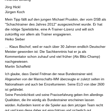
Jörg Hickl
Jürgen Koch
Mein Tipp fällt auf den jungen Michael Prusikin, der vom DSB als
"Schachtrainer des Jahres 2012" ausgezeichnet wurde. Er hat
die nötige Spielstärke, eine A-Trainer-Lizenz und will sich
zukünftig vor allem als Trainer engagieren.
Heiko Sieber
… Klaus Bischof, weil er nach über 30 Jahren endlich Deutscher
Meister geworden ist. Die Sachkenntnis hat er ja als
Kommentator schon zuhauf und viel früher (Als Blitz-Champ)
nachgewiesen.
Martin Schaffeld
Ich glaube, dass Daniel Fridman der neue Bundestrainer wird.
Abgesehen von der Mannschafts-WM überzeugte er zuletzt selten im
Nationalteam und auch bei Einzelturnieren. Seine ELO von über 2600
ist gefährdet.
Seine Persönlichkeit und seine Praxiserfahrung geben ihm allerdings
Qualitäten, die ihn würdig als Bundestrainer erscheinen lassen
würden. Außerdem kennt er die Spieler aus dem jetzigen Team recht
gut und kann diese daher gut einschätzen und sicherlich gut