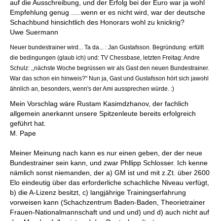
auf die Ausschreibung, und der Erfolg bei der Euro war ja wohl
Empfehlung genug .....wenn er es nicht wird, war der deutsche
Schachbund hinsichtlich des Honorars wohl zu knickrig?
Uwe Suermann
Neuer bundestrainer wird... Ta da... : Jan Gustafsson. Begründung: erfüllt
die bedingungen (glaub ich) und: TV Chessbase, letzten Freitag: Andre
Schulz: ,,nächste Woche begrüssen wir als Gast den neuen Bundestrainer.
War das schon ein hinweis?" Nun ja, Gast und Gustafsson hört sich jawohl
ähnlich an, besonders, wenn's der Ami aussprechen würde. :)
Mein Vorschlag wäre Rustam Kasimdzhanov, der fachlich
allgemein anerkannt unsere Spitzenleute bereits erfolgreich
geführt hat.
M. Pape
Meiner Meinung nach kann es nur einen geben, der der neue
Bundestrainer sein kann, und zwar Phllipp Schlosser. Ich kenne
nämlich sonst niemanden, der a) GM ist und mit z.Zt. über 2600
Elo eindeutig über das erforderliche schachliche Niveau verfügt,
b) die A-Lizenz besitzt, c) langjährige Trainingserfahrung
vorweisen kann (Schachzentrum Baden-Baden, Theorietrainer
Frauen-Nationalmannschaft und und und) und d) auch nicht auf