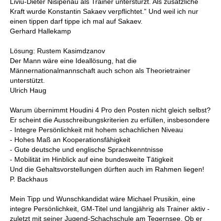
Liviu-Dieter Nisipenau als Trainer unterstürzt. Als zusätzliche
Kraft wurde Konstantin Sakaev verpflichtet.” Und weil ich nur
einen tippen darf tippe ich mal auf Sakaev.
Gerhard Hallekamp
Lösung: Rustem Kasimdzanov
Der Mann wäre eine Ideallösung, hat die
Männernationalmannschaft auch schon als Theorietrainer
unterstützt.
Ulrich Haug
Warum übernimmt Houdini 4 Pro den Posten nicht gleich selbst?
Er scheint die Ausschreibungskriterien zu erfüllen, insbesondere
- Integre Persönlichkeit mit hohem schachlichen Niveau
- Hohes Maß an Kooperationsfähigkeit
- Gute deutsche und englische Sprachkenntnisse
- Mobilität im Hinblick auf eine bundesweite Tätigkeit
Und die Gehaltsvorstellungen dürften auch im Rahmen liegen!
P. Backhaus
Mein Tipp und Wunschkandidat wäre Michael Prusikin, eine
integre Persönlichkeit, GM-Titel und langjährig als Trainer aktiv -
zuletzt mit seiner Jugend-Schachschule am Tegernsee. Ob er