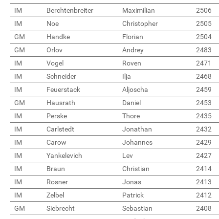
IM
Berchtenbreiter
Maximilian
2506
IM
Noe
Christopher
2505
GM
Handke
Florian
2504
GM
Orlov
Andrey
2483
IM
Vogel
Roven
2471
IM
Schneider
Ilja
2468
IM
Feuerstack
Aljoscha
2459
GM
Hausrath
Daniel
2453
IM
Perske
Thore
2435
IM
Carlstedt
Jonathan
2432
IM
Carow
Johannes
2429
IM
Yankelevich
Lev
2427
IM
Braun
Christian
2414
IM
Rosner
Jonas
2413
IM
Zelbel
Patrick
2412
GM
Siebrecht
Sebastian
2408