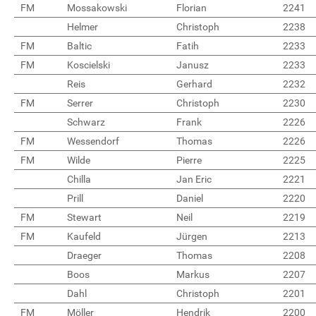
FM
Mossakowski
Florian
2241
Helmer
Christoph
2238
FM
Baltic
Fatih
2233
FM
Koscielski
Janusz
2233
Reis
Gerhard
2232
FM
Serrer
Christoph
2230
Schwarz
Frank
2226
FM
Wessendorf
Thomas
2226
FM
Wilde
Pierre
2225
Chilla
Jan Eric
2221
Prill
Daniel
2220
FM
Stewart
Neil
2219
FM
Kaufeld
Jürgen
2213
Draeger
Thomas
2208
Boos
Markus
2207
Dahl
Christoph
2201
FM
Möller
Hendrik
2200