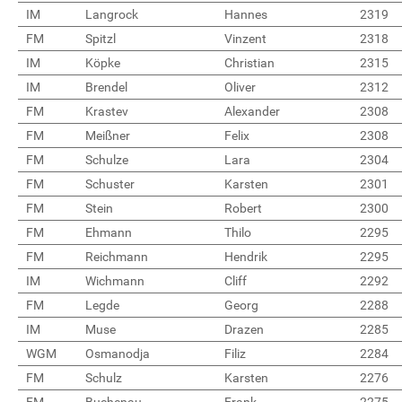
IM
Langrock
Hannes
2319
FM
Spitzl
Vinzent
2318
IM
Köpke
Christian
2315
IM
Brendel
Oliver
2312
FM
Krastev
Alexander
2308
FM
Meißner
Felix
2308
FM
Schulze
Lara
2304
FM
Schuster
Karsten
2301
FM
Stein
Robert
2300
FM
Ehmann
Thilo
2295
FM
Reichmann
Hendrik
2295
IM
Wichmann
Cliff
2292
FM
Legde
Georg
2288
IM
Muse
Drazen
2285
WGM
Osmanodja
Filiz
2284
FM
Schulz
Karsten
2276