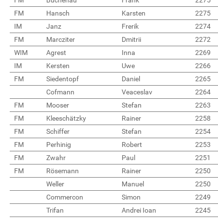
FM
Buchenau
Frank
2275
FM
Hansch
Karsten
2275
IM
Janz
Frerik
2274
FM
Marcziter
Dmitrii
2272
WIM
Agrest
Inna
2269
IM
Kersten
Uwe
2266
FM
Siedentopf
Daniel
2265
Cofmann
Veaceslav
2264
FM
Mooser
Stefan
2263
FM
Kleeschätzky
Rainer
2258
FM
Schiffer
Stefan
2254
FM
Perhinig
Robert
2253
FM
Zwahr
Paul
2251
FM
Rösemann
Rainer
2250
Weller
Manuel
2250
Commercon
Simon
2249
Trifan
Andrei Ioan
2245