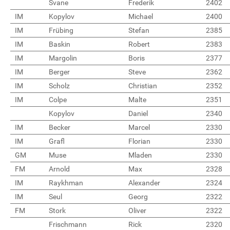
Svane
Frederik
2402
IM
Kopylov
Michael
2400
IM
Frübing
Stefan
2385
IM
Baskin
Robert
2383
IM
Margolin
Boris
2377
IM
Berger
Steve
2362
IM
Scholz
Christian
2352
IM
Colpe
Malte
2351
Kopylov
Daniel
2340
IM
Becker
Marcel
2330
IM
Grafl
Florian
2330
GM
Muse
Mladen
2330
FM
Arnold
Max
2328
IM
Raykhman
Alexander
2324
IM
Seul
Georg
2322
FM
Stork
Oliver
2322
Frischmann
Rick
2320