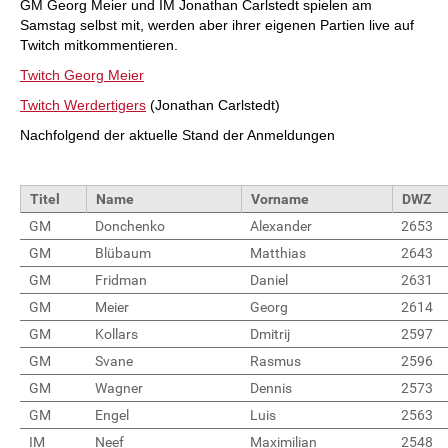
GM Georg Meier und IM Jonathan Carlstedt spielen am
Samstag selbst mit, werden aber ihrer eigenen Partien live auf
Twitch mitkommentieren.
Twitch Georg Meier
Twitch Werdertigers
(Jonathan Carlstedt)
Nachfolgend der aktuelle Stand der Anmeldungen
Titel
Name
Vorname
DWZ
GM
Donchenko
Alexander
2653
GM
Blübaum
Matthias
2643
GM
Fridman
Daniel
2631
GM
Meier
Georg
2614
GM
Kollars
Dmitrij
2597
GM
Svane
Rasmus
2596
GM
Wagner
Dennis
2573
GM
Engel
Luis
2563
IM
Neef
Maximilian
2548