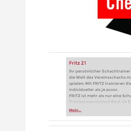
Fritz 21
Ihr persönlicher Schachtrainer -
die Welt des Vereinsschachs m
spielen: Mit FRITZ trainieren Sie
individueller als je zuvor.
FRITZ ist mehr als nur eine Sch
Trainingsrevolution! Egal, ob Si
Vereinsschachs machen oder ber
Mehr...
FRITZ trainieren Sie effizienter,
zuvor.