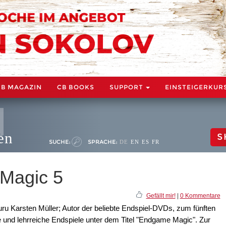
CB MAGAZIN
CB BOOKS
SUPPORT
EINSTEIGERKUR
en
S
SUCHE:
SPRACHE:
DE
EN
ES
FR
Magic 5
Gefällt mir!
|
0 Kommentare
ru Karsten Müller; Autor der beliebte Endspiel-DVDs, zum fünften
e und lehrreiche Endspiele unter dem Titel "Endgame Magic". Zur