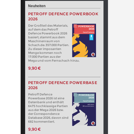
Neuheiten
PETROFF DEFENCE POWERBOOK
2026
Der Großteil des Materials,
auf dem das Petroff
Defence Powerbook 2026
basiert, stammt aus dem
Maschinenraum von
Schach.de: 357.000 Partien.
Zu dieser imposanten
Menge kommen noch
17.000 Partien aus der
Mega und vom Fernschach hinzu.
9,90 €
PETROFF DEFENCE POWERBASE
2026
Petroff Defence
Powerbase 2026 ist eine
Datenbank und enthält
6475 hochklassige Partien
aus der Mega 2026 bzw.
der Correspondence
Database 2026, davon sind
682 kommentiert.
9,90 €