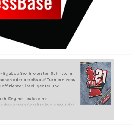
 Egal, ob Sie Ihre ersten Schritte in
achen oder bereits auf Turnierniveau
 effizienter, intelligenter und
ach-Engine – es ist eine
e Ihre ersten Schritte in die Welt des
eits auf Turnierniveau spielen: Mit
 intelligenter und individueller als je