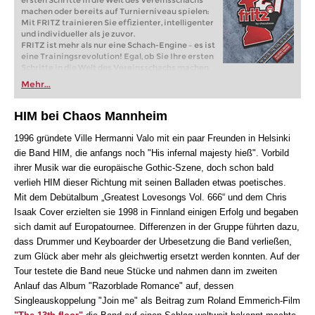
ersten Schritte in die Welt des Vereinsschachs
machen oder bereits auf Turnierniveau spielen:
Mit FRITZ trainieren Sie effizienter, intelligenter
und individueller als je zuvor.
FRITZ ist mehr als nur eine Schach-Engine – es ist
eine Trainingsrevolution! Egal, ob Sie Ihre ersten
Schritte in die Welt des Vereinsschachs machen
oder bereits auf Turnierniveau spielen: Mit
Mehr...
FRITZ trainieren Sie effizienter, intelligenter und
individueller als je zuvor.
HIM bei Chaos Mannheim
1996 gründete Ville Hermanni Valo mit ein paar Freunden in Helsinki
die Band HIM, die anfangs noch "His infernal majesty hieß". Vorbild
ihrer Musik war die europäische Gothic-Szene, doch schon bald
verlieh HIM dieser Richtung mit seinen Balladen etwas poetisches.
Mit dem Debütalbum „Greatest Lovesongs Vol. 666“ und dem Chris
Isaak Cover erzielten sie 1998 in Finnland einigen Erfolg und begaben
sich damit auf Europatournee. Differenzen in der Gruppe führten dazu,
dass Drummer und Keyboarder der Urbesetzung die Band verließen,
zum Glück aber mehr als gleichwertig ersetzt werden konnten. Auf der
Tour testete die Band neue Stücke und nahmen dann im zweiten
Anlauf das Album "Razorblade Romance" auf, dessen
Singleauskoppelung "Join me" als Beitrag zum Roland Emmerich-Film