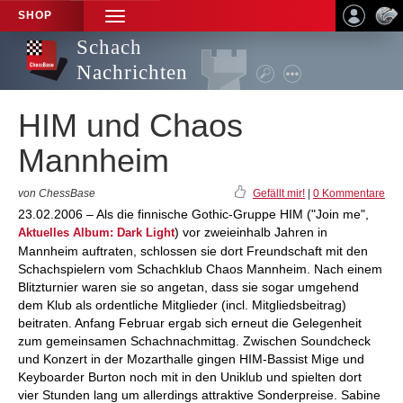
SHOP
TOGGLE
NAVIGATION
Schach
Nachrichten
HIM und Chaos
Mannheim
von ChessBase
Gefällt mir!
|
0 Kommentare
23.02.2006 – Als die finnische Gothic-Gruppe HIM ("Join me",
) vor zweieinhalb Jahren in
Aktuelles Album: Dark Light
Mannheim auftraten, schlossen sie dort Freundschaft mit den
Schachspielern vom Schachklub Chaos Mannheim. Nach einem
Blitzturnier waren sie so angetan, dass sie sogar umgehend
dem Klub als ordentliche Mitglieder (incl. Mitgliedsbeitrag)
beitraten. Anfang Februar ergab sich erneut die Gelegenheit
zum gemeinsamen Schachnachmittag. Zwischen Soundcheck
und Konzert in der Mozarthalle gingen HIM-Bassist Mige und
Keyboarder Burton noch mit in den Uniklub und spielten dort
vier Stunden lang um allerdings attraktive Sonderpreise. Sabine