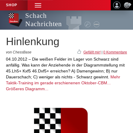
SHOP
TOGGLE
NAVIGATION
Schach
Nachrichten
Hinlenkung
von ChessBase
Gefällt mir!
|
0 Kommentare
04.10.2012 – Die weißen Felder im Lager von Schwarz sind
anfällig. Was kann der Anziehende in der Diagrammstellung mit
45.Lh5+ Kxf5 46.Dxf5+ erreichen? A) Damengewinn; B) nur
Dauerschach; C) weniger als nichts - Schwarz gewinnt.
Mehr
Taktik-Training im gerade erschienenen Oktober-CBM...
Größeres Diagramm...