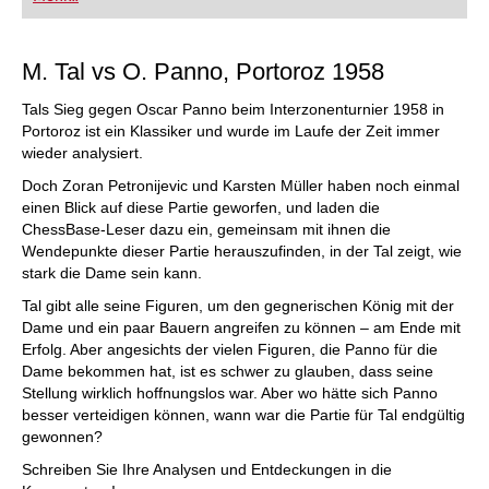
FRITZ trainieren Sie effizienter, intelligenter und
individueller als je zuvor.
M. Tal vs O. Panno, Portoroz 1958
Tals Sieg gegen Oscar Panno beim Interzonenturnier 1958 in
Portoroz ist ein Klassiker und wurde im Laufe der Zeit immer
wieder analysiert.
Doch Zoran Petronijevic und Karsten Müller haben noch einmal
einen Blick auf diese Partie geworfen, und laden die
ChessBase-Leser dazu ein, gemeinsam mit ihnen die
Wendepunkte dieser Partie herauszufinden, in der Tal zeigt, wie
stark die Dame sein kann.
Tal gibt alle seine Figuren, um den gegnerischen König mit der
Dame und ein paar Bauern angreifen zu können – am Ende mit
Erfolg. Aber angesichts der vielen Figuren, die Panno für die
Dame bekommen hat, ist es schwer zu glauben, dass seine
Stellung wirklich hoffnungslos war. Aber wo hätte sich Panno
besser verteidigen können, wann war die Partie für Tal endgültig
gewonnen?
Schreiben Sie Ihre Analysen und Entdeckungen in die