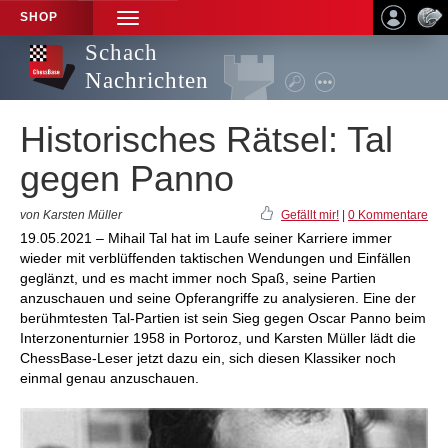
SHOP
TOGGLE
NAVIGATION
Schach
Nachrichten
Historisches Rätsel: Tal
gegen Panno
von Karsten Müller
Gefällt mir!
|
0 Kommentare
19.05.2021 – Mihail Tal hat im Laufe seiner Karriere immer
wieder mit verblüffenden taktischen Wendungen und Einfällen
geglänzt, und es macht immer noch Spaß, seine Partien
anzuschauen und seine Opferangriffe zu analysieren. Eine der
berühmtesten Tal-Partien ist sein Sieg gegen Oscar Panno beim
Interzonenturnier 1958 in Portoroz, und Karsten Müller lädt die
ChessBase-Leser jetzt dazu ein, sich diesen Klassiker noch
einmal genau anzuschauen.