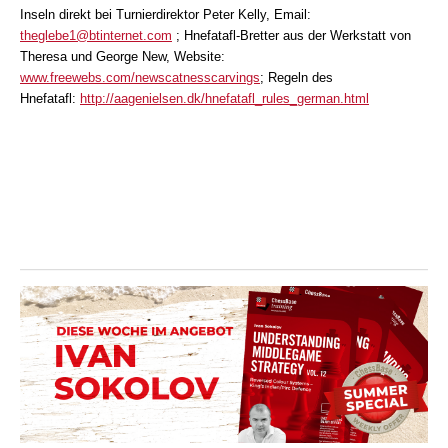
Inseln direkt bei Turnierdirektor Peter Kelly, Email:
theglebe1@btinternet.com
;
Hnefatafl-Bretter aus der Werkstatt von
Theresa und George New,
Website:
www.freewebs.com/newscatnesscarvings
;
Regeln des
Hnefatafl:
http://aagenielsen.dk/hnefatafl_rules_german.html