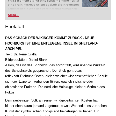
FRITZ ist mehr als nur eine Schach-Engine – es ist
eine Trainingsrevolution! Egal, ob Sie Ihre ersten
Schritte in die Welt des Vereinsschachs machen
oder bereits auf Turnierniveau spielen: Mit
Mehr...
FRITZ trainieren Sie effizienter, intelligenter und
individueller als je zuvor.
Hnefatafl
DAS SCHACH DER WIKINGER KOMMT ZURÜCK - NEUE
HOCHBURG IST EINE ENTLEGENE INSEL IM SHETLAND-
ARCHIPEL
Text: Dr. René Gralla
Bildproduktion: Daniel Blank
Asien, das ist das Stichwort, das sofort fällt, wird über die Wurzeln
des Schachspiels gesprochen. Der Blick geht quasi
reflexhaft Richtung Osten, gleich welcher wissenschaftlichen Schule
sich die Experten verbunden fühlen, egal ob indische oder
chinesische Fraktion. Die nördliche Halbkugel bleibt außerhalb des
Fokus.
Dem raubeinigen Volk an seinen windgepeitschten Küsten hat
bisher eben kaum jemand zugetraut, etwas Wesentliches zur hohen
Kunst der symbolischen Königsjagd beigetragen zu haben. Ein