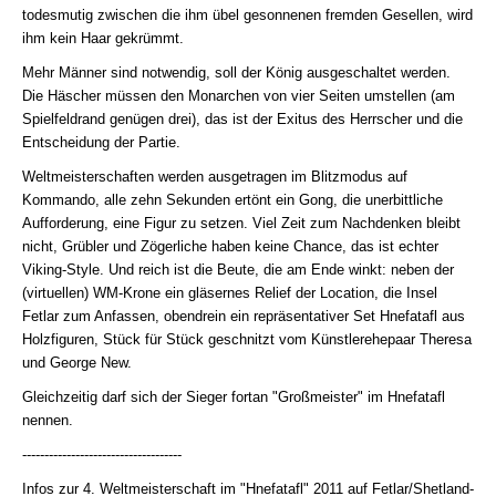
todesmutig zwischen die ihm übel gesonnenen fremden Gesellen, wird
ihm kein Haar gekrümmt.
Mehr Männer sind notwendig, soll der König ausgeschaltet werden.
Die Häscher müssen den Monarchen von vier Seiten umstellen (am
Spielfeldrand genügen drei), das ist der Exitus des Herrscher und die
Entscheidung der Partie.
Weltmeisterschaften werden ausgetragen im Blitzmodus auf
Kommando, alle zehn Sekunden ertönt ein Gong, die unerbittliche
Aufforderung, eine Figur zu setzen. Viel Zeit zum Nachdenken bleibt
nicht, Grübler und Zögerliche haben keine Chance, das ist echter
Viking-Style. Und reich ist die Beute, die am Ende winkt: neben der
(virtuellen) WM-Krone ein gläsernes Relief der Location, die Insel
Fetlar zum Anfassen, obendrein ein repräsentativer Set Hnefatafl aus
Holzfiguren, Stück für Stück geschnitzt vom Künstlerehepaar Theresa
und George New.
Gleichzeitig darf sich der Sieger fortan "Großmeister" im Hnefatafl
nennen.
------------------------------------
Infos zur 4. Weltmeisterschaft im "Hnefatafl" 2011 auf Fetlar/Shetland-