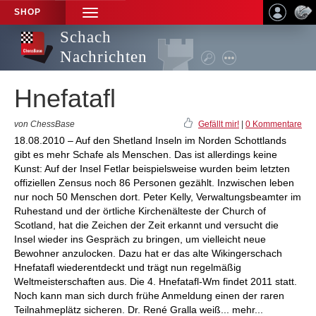
SHOP
TOGGLE
NAVIGATION
Schach
Nachrichten
Hnefatafl
von ChessBase
Gefällt mir!
|
0 Kommentare
18.08.2010 – Auf den Shetland Inseln im Norden Schottlands
gibt es mehr Schafe als Menschen. Das ist allerdings keine
Kunst: Auf der Insel Fetlar beispielsweise wurden beim letzten
offiziellen Zensus noch 86 Personen gezählt. Inzwischen leben
nur noch 50 Menschen dort. Peter Kelly, Verwaltungsbeamter im
Ruhestand und der örtliche Kirchenälteste der Church of
Scotland, hat die Zeichen der Zeit erkannt und versucht die
Insel wieder ins Gespräch zu bringen, um vielleicht neue
Bewohner anzulocken. Dazu hat er das alte Wikingerschach
Hnefatafl wiederentdeckt und trägt nun regelmäßig
Weltmeisterschaften aus. Die 4. Hnefatafl-Wm findet 2011 statt.
Noch kann man sich durch frühe Anmeldung einen der raren
Teilnahmeplätz sicheren. Dr. René Gralla weiß... mehr...