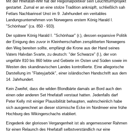
Mit der Hnefatafl-WM hat der Regionalpolitiker sein Leuchtturmprojekt
gestartet. Zumal er an eine stolze Tradition anknüpft, schließlich sah
Fetlars Nachbarinsel Unst im 9. Jahrhundert ein veritables
Landungsunternehmen von Norwegens erstem König Harald I.
"Schönhaar" (ca. 850 - 933).
Der spätere König Harald I. "Schönhaar" (r.), dessen expansive Politik
der Einigung des zuvor in Kleinherrschaften zersplitterten Norwegens
den Weg bereiten sollte, empfängt die Krone aus der Hand seines
Vaters Halvdan Svarte, zu deutsch: "der Schwarze" (l.), der von
ungefähr 810 bis 860 lebte und Gebiete im Osten und Süden sowie im
Westen des skandinavischen Landes kontrollierte. Eine allegorische
Darstellung im "Flateyjarbók", einer isländischen Handschrift aus dem
14. Jahrhundert.
Kein Zweifel, dass die wilden Blondbärte damals an Bord auch den
einen oder anderen Set Hnefatafl verstaut hatten. Jedenfalls darf
Peter Kelly mit einiger Plausibilität behaupten, wahrscheinlich habe
sich ausgerechnet an dieser stürmische Ecke im Nordmeer eine frühe
Hochburg des Wikingerschachs etabliert.
Eingedenk der gloriosen Vergangenheit ist als angemessener Rahmen
für einen Relaunch des Hnefatafl selbstverständlich nur eine