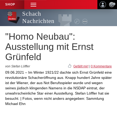
SHOP
TOGGLE
NAVIGATION
Schach
Nachrichten
"Homo Neubau":
Ausstellung mit Ernst
Grünfeld
von Stefan Löffler
Gefällt mir!
|
0 Kommentare
09.06.2021 – Im Winter 1921/22 dachte sich Ernst Grünfeld eine
revolutionäre Schacheröffnung aus. Knapp hundert Jahre später
ist der Wiener, der aus Not Berufsspieler wurde und wegen
seines jüdisch klingenden Namens in die NSDAP eintrat, der
unwahrscheinliche Star einer Ausstellung. Stefan Löffler hat sie
besucht. | Fotos, wenn nicht anders angegeben: Sammlung
Michael Ehn