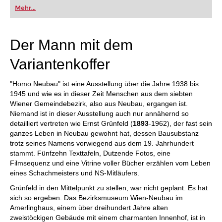
oder bereits auf Turnierniveau spielen: Mit
Mehr...
FRITZ trainieren Sie effizienter, intelligenter und
individueller als je zuvor.
Der Mann mit dem
Variantenkoffer
"Homo Neubau" ist eine Ausstellung über die Jahre 1938 bis
1945 und wie es in dieser Zeit Menschen aus dem siebten
Wiener Gemeindebezirk, also aus Neubau, ergangen ist.
Niemand ist in dieser Ausstellung auch nur annähernd so
detailliert vertreten wie Ernst Grünfeld (
1893
-1962), der fast sein
ganzes Leben in Neubau gewohnt hat, dessen Bausubstanz
trotz seines Namens vorwiegend aus dem 19. Jahrhundert
stammt. Fünfzehn Texttafeln, Dutzende Fotos, eine
Filmsequenz und eine Vitrine voller Bücher erzählen vom Leben
eines Schachmeisters und NS-Mitläufers.
Grünfeld in den Mittelpunkt zu stellen, war nicht geplant. Es hat
sich so ergeben. Das Bezirksmuseum Wien-Neubau im
Amerlinghaus, einem über dreihundert Jahre alten
zweistöckigen Gebäude mit einem charmanten Innenhof, ist in