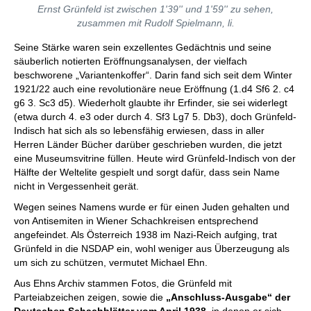
Ernst Grünfeld ist zwischen 1'39'' und 1'59'' zu sehen,
zusammen mit Rudolf Spielmann, li.
Seine Stärke waren sein exzellentes Gedächtnis und seine
säuberlich notierten Eröffnungsanalysen, der vielfach
beschworene „Variantenkoffer“. Darin fand sich seit dem Winter
1921/22 auch eine revolutionäre neue Eröffnung (1.d4 Sf6 2. c4
g6 3. Sc3 d5). Wiederholt glaubte ihr Erfinder, sie sei widerlegt
(etwa durch 4. e3 oder durch 4. Sf3 Lg7 5. Db3), doch Grünfeld-
Indisch hat sich als so lebensfähig erwiesen, dass in aller
Herren Länder Bücher darüber geschrieben wurden, die jetzt
eine Museumsvitrine füllen. Heute wird Grünfeld-Indisch von der
Hälfte der Weltelite gespielt und sorgt dafür, dass sein Name
nicht in Vergessenheit gerät.
Wegen seines Namens wurde er für einen Juden gehalten und
von Antisemiten in Wiener Schachkreisen entsprechend
angefeindet. Als Österreich 1938 im Nazi-Reich aufging, trat
Grünfeld in die NSDAP ein, wohl weniger aus Überzeugung als
um sich zu schützen, vermutet Michael Ehn.
Aus Ehns Archiv stammen Fotos, die Grünfeld mit
Parteiabzeichen zeigen, sowie die
„Anschluss-Ausgabe“ der