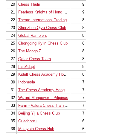
20
Chess Thulir
9
21
Fearless Knights of Hong Kong China Chess Sch
9
22
Theme International Trading
8
23
Shenzhen Qiyu Chess Club
8
24
Global Ramblers
8
25
Chongqing Kylin Chess Club
8
26
The MongolZ
8
27
Qatar Chess Team
8
28
InstAdapt
8
29
Kidult Chess Academy Hong Kong
8
30
Indonesia
7
31
The Chess Academy Hong Kong Team A
7
32
Wizard Manpower – Pilipinas
7
33
Farm - Valera Chess Training
7
34
Beijing Yijia Chess Club
7
35
Quadcore+
6
36
Malaysia Chess Hub
6