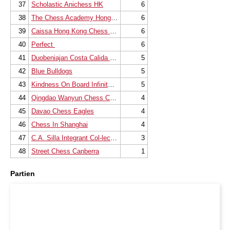
37
Scholastic Anichess HK
6
38
The Chess Academy Hong Kong Team B
6
39
Caissa Hong Kong Chess Club
6
40
Perfect
6
41
Duobeniajan Costa Calida Esj
5
42
Blue Bulldogs
5
43
Kindness On Board Infinite Team
5
44
Qingdao Wanyun Chess Club
4
45
Davao Chess Eagles
4
46
Chess In Shanghai
4
47
C.A. Silla Integrant Col-lectius
3
48
Street Chess Canberra
1
Partien