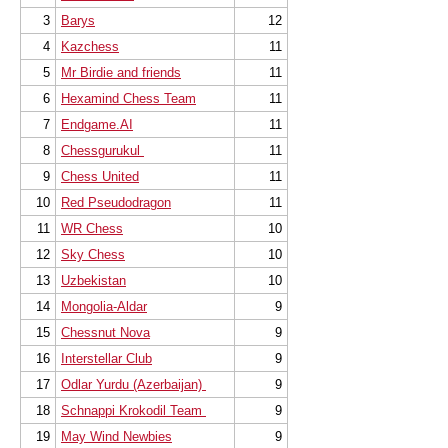
3
Barys
12
4
Kazchess
11
5
Mr Birdie and friends
11
6
Hexamind Chess Team
11
7
Endgame.AI
11
8
Chessgurukul
11
9
Chess United
11
10
Red Pseudodragon
11
11
WR Chess
10
12
Sky Chess
10
13
Uzbekistan
10
14
Mongolia-Aldar
9
15
Chessnut Nova
9
16
Interstellar Club
9
17
Odlar Yurdu (Azerbaijan)
9
18
Schnappi Krokodil Team
9
19
May Wind Newbies
9