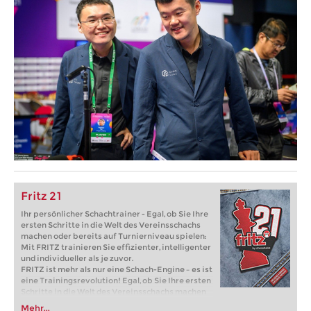
Fritz 21
Ihr persönlicher Schachtrainer - Egal, ob Sie Ihre
ersten Schritte in die Welt des Vereinsschachs
machen oder bereits auf Turnierniveau spielen:
Mit FRITZ trainieren Sie effizienter, intelligenter
und individueller als je zuvor.
FRITZ ist mehr als nur eine Schach-Engine – es ist
eine Trainingsrevolution! Egal, ob Sie Ihre ersten
Schritte in die Welt des Vereinsschachs machen
oder bereits auf Turnierniveau spielen: Mit
Mehr...