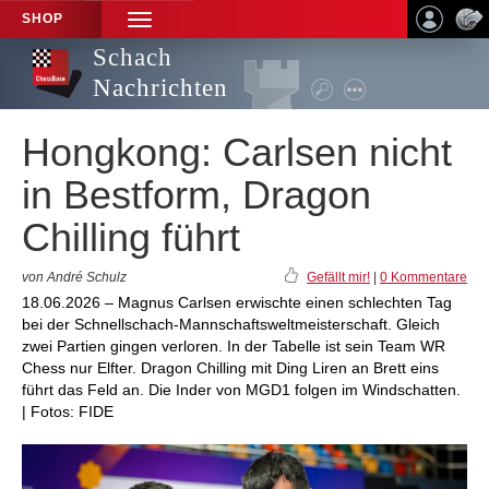
SHOP
TOGGLE
NAVIGATION
Schach
Nachrichten
Hongkong: Carlsen nicht
in Bestform, Dragon
Chilling führt
von André Schulz
Gefällt mir!
|
0 Kommentare
18.06.2026 – Magnus Carlsen erwischte einen schlechten Tag
bei der Schnellschach-Mannschaftsweltmeisterschaft. Gleich
zwei Partien gingen verloren. In der Tabelle ist sein Team WR
Chess nur Elfter. Dragon Chilling mit Ding Liren an Brett eins
führt das Feld an. Die Inder von MGD1 folgen im Windschatten.
| Fotos: FIDE