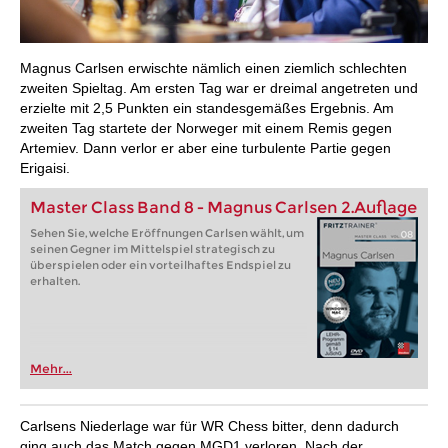
Magnus Carlsen erwischte nämlich einen ziemlich schlechten
zweiten Spieltag. Am ersten Tag war er dreimal angetreten und
erzielte mit 2,5 Punkten ein standesgemäßes Ergebnis. Am
zweiten Tag startete der Norweger mit einem Remis gegen
Artemiev. Dann verlor er aber eine turbulente Partie gegen
Erigaisi.
Master Class Band 8 - Magnus Carlsen 2.Auflage
Sehen Sie, welche Eröffnungen Carlsen wählt, um
seinen Gegner im Mittelspiel strategisch zu
überspielen oder ein vorteilhaftes Endspiel zu
erhalten.
Mehr...
Carlsens Niederlage war für WR Chess bitter, denn dadurch
ging auch das Match gegen MGD1 verloren. Nach der