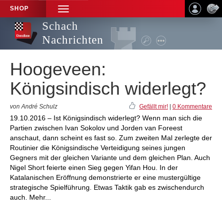
SHOP
TOGGLE
NAVIGATION
Schach
Nachrichten
Hoogeveen:
Königsindisch widerlegt?
von André Schulz
Gefällt mir!
|
0 Kommentare
19.10.2016 – Ist Königsindisch widerlegt? Wenn man sich die
Partien zwischen Ivan Sokolov und Jorden van Foreest
anschaut, dann scheint es fast so. Zum zweiten Mal zerlegte der
Routinier die Königsindische Verteidigung seines jungen
Gegners mit der gleichen Variante und dem gleichen Plan. Auch
Nigel Short feierte einen Sieg gegen Yifan Hou. In der
Katalanischen Eröffnung demonstrierte er eine mustergültige
strategische Spielführung. Etwas Taktik gab es zwischendurch
auch. Mehr...