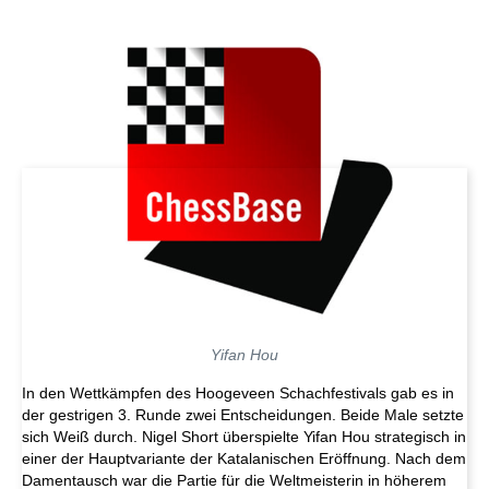
1
2
3
4
5
6
POINTS
TPR
ENG
Nigel Short
2670
½
½
1
2
2767
CHI
Hou Yifan
2647
½
½
0
1
2550
Yifan Hou
In den Wettkämpfen des Hoogeveen Schachfestivals gab es in
der gestrigen 3. Runde zwei Entscheidungen. Beide Male setzte
sich Weiß durch. Nigel Short überspielte Yifan Hou strategisch in
einer der Hauptvariante der Katalanischen Eröffnung. Nach dem
Damentausch war die Partie für die Weltmeisterin in höherem