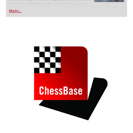
Schritte in die Welt des Vereinsschachs machen
oder bereits auf Turnierniveau spielen: Mit
Mehr...
FRITZ trainieren Sie effizienter, intelligenter und
individueller als je zuvor.