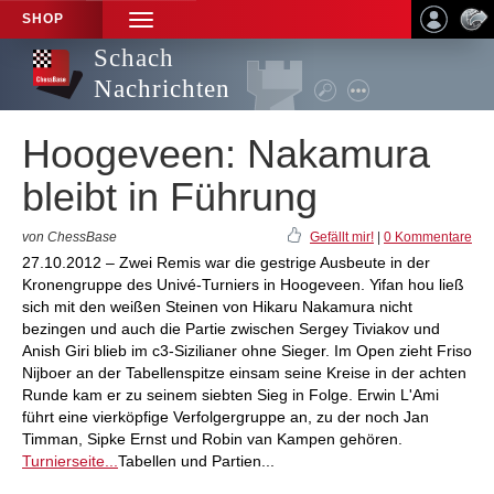
SHOP
TOGGLE
NAVIGATION
Schach
Nachrichten
Hoogeveen: Nakamura
bleibt in Führung
von ChessBase
Gefällt mir!
|
0 Kommentare
27.10.2012 – Zwei Remis war die gestrige Ausbeute in der
Kronengruppe des Univé-Turniers in Hoogeveen. Yifan hou ließ
sich mit den weißen Steinen von Hikaru Nakamura nicht
bezingen und auch die Partie zwischen Sergey Tiviakov und
Anish Giri blieb im c3-Sizilianer ohne Sieger. Im Open zieht Friso
Nijboer an der Tabellenspitze einsam seine Kreise in der achten
Runde kam er zu seinem siebten Sieg in Folge. Erwin L'Ami
führt eine vierköpfige Verfolgergruppe an, zu der noch Jan
Timman, Sipke Ernst und Robin van Kampen gehören.
Turnierseite...
Tabellen und Partien...