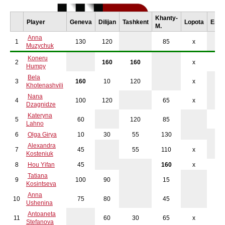
Khanty-
Player
Geneva
Dilijan
Tashkent
Lopota
Erde
M.
Anna
1
130
120
85
x
Muzychuk
Koneru
2
160
160
x
x
Humpy
Bela
3
160
10
120
x
Khotenashvili
Nana
4
100
120
65
x
Dzagnidze
Kateryna
5
60
120
85
x
Lahno
6
Olga Girya
10
30
55
130
Alexandra
Vorne hängen georgische Churchkhela
7
45
55
110
x
Kosteniuk
8
Hou Yifan
45
160
x
x
Tatiana
9
100
90
15
x
Kosintseva
Anna
10
75
80
45
x
Ushenina
Antoaneta
11
60
30
65
x
x
Stefanova