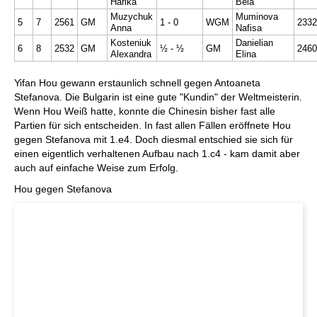
Harika
Bela
Muzychuk
Muminova
5
7
2561
GM
1 - 0
WGM
2332
Anna
Nafisa
Kosteniuk
Danielian
6
8
2532
GM
½ - ½
GM
2460
Alexandra
Elina
Yifan Hou gewann erstaunlich schnell gegen Antoaneta
Stefanova. Die Bulgarin ist eine gute "Kundin" der Weltmeisterin.
Wenn Hou Weiß hatte, konnte die Chinesin bisher fast alle
Partien für sich entscheiden. In fast allen Fällen eröffnete Hou
gegen Stefanova mit 1.e4. Doch diesmal entschied sie sich für
einen eigentlich verhaltenen Aufbau nach 1.c4 - kam damit aber
auch auf einfache Weise zum Erfolg.
Hou gegen Stefanova