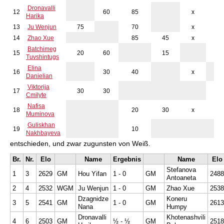
Dronavalli
12
60
85
x
x
Harika
13
Ju Wenjun
75
70
x
x
14
Zhao Xue
85
45
x
x
Batchimeg
15
20
60
15
x
Tuvshintugs
Elina
16
30
40
x
Danielian
Viktorija
17
30
30
x
Cmilyte
Koneru und Dzagnidze
Nafisa
18
20
30
x
x
Mit Ausnahme der Partie zwischen Dronavalli Harika und Bela
Muminova
Khotenashvili, die keine Siegerin fand, wurden in der gestrigen
Guliskhan
19
10
5. Runde des Grand Prix-Turniers in Georgien alle Partien
Nakhbayeva
entschieden, und zwar zugunsten von Weiß.
Br.
Nr.
Elo
Name
Ergebnis
Name
Elo
Stefanova
1
3
2629
GM
Hou Yifan
1 - 0
GM
2488
Antoaneta
2
4
2532
WGM
Ju Wenjun
1 - 0
GM
Zhao Xue
2538
Dzagnidze
Koneru
3
5
2541
GM
1 - 0
GM
2613
Nana
Humpy
Dronavalli
Khotenashvili
4
6
2503
GM
½ - ½
GM
2518