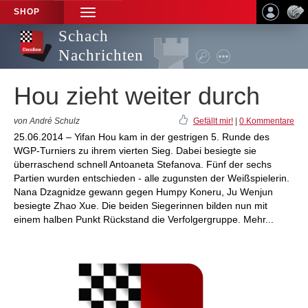
SHOP
TOGGLE
NAVIGATION
Schach
Nachrichten
Hou zieht weiter durch
von André Schulz
Gefällt mir!
|
0 Kommentare
25.06.2014 – Yifan Hou kam in der gestrigen 5. Runde des
WGP-Turniers zu ihrem vierten Sieg. Dabei besiegte sie
überraschend schnell Antoaneta Stefanova. Fünf der sechs
Partien wurden entschieden - alle zugunsten der Weißspielerin.
Nana Dzagnidze gewann gegen Humpy Koneru, Ju Wenjun
besiegte Zhao Xue. Die beiden Siegerinnen bilden nun mit
einem halben Punkt Rückstand die Verfolgergruppe. Mehr...