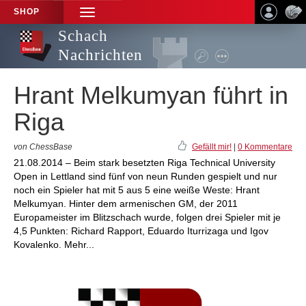
SHOP
TOGGLE
NAVIGATION
Schach
Nachrichten
Hrant Melkumyan führt in
Riga
von ChessBase
Gefällt mir!
|
0 Kommentare
21.08.2014 – Beim stark besetzten Riga Technical University
Open in Lettland sind fünf von neun Runden gespielt und nur
noch ein Spieler hat mit 5 aus 5 eine weiße Weste: Hrant
Melkumyan. Hinter dem armenischen GM, der 2011
Europameister im Blitzschach wurde, folgen drei Spieler mit je
4,5 Punkten: Richard Rapport, Eduardo Iturrizaga und Igov
Kovalenko. Mehr...