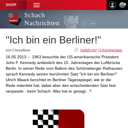
SHOP
TOGGLE
NAVIGATION
Schach
Nachrichten
"Ich bin ein Berliner!"
von ChessBase
Gefällt mir!
|
0 Kommentare
16.05.2013 – 1963 besuchte der US-amerikanische Präsident
John F. Kennedy anlässlich des 15. Jahrestages der Luftbrücke
Berlin. In seiner Rede vom Balkon des Schöneberger Rathauses
sprach Kennedy seinen berühmten Satz "Ich bin ein Berliner!"
Ulrich Waack berichtet im Berliner Tagesspiegel, wie er die
Rede miterlebt hat, dabei aber den entscheidenden Satz fast
verpasste - beim Schach. Was hat er gesagt...?