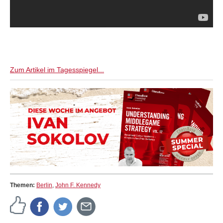
Zum Artikel im Tagesspiegel...
Themen:
Berlin
,
John F. Kennedy