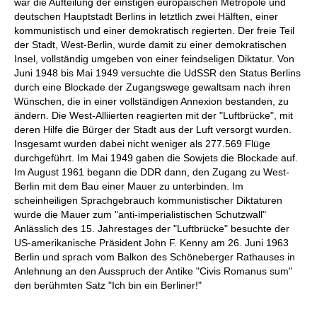
war die Aufteilung der einstigen europäischen Metropole und
deutschen Hauptstadt Berlins in letztlich zwei Hälften, einer
kommunistisch und einer demokratisch regierten. Der freie Teil
der Stadt, West-Berlin, wurde damit zu einer demokratischen
Insel, vollständig umgeben von einer feindseligen Diktatur. Von
Juni 1948 bis Mai 1949 versuchte die UdSSR den Status Berlins
durch eine Blockade der Zugangswege gewaltsam nach ihren
Wünschen, die in einer vollständigen Annexion bestanden, zu
ändern. Die West-Alliierten reagierten mit der "Luftbrücke", mit
deren Hilfe die Bürger der Stadt aus der Luft versorgt wurden.
Insgesamt wurden dabei nicht weniger als 277.569 Flüge
durchgeführt. Im Mai 1949 gaben die Sowjets die Blockade auf.
Im August 1961 begann die DDR dann, den Zugang zu West-
Berlin mit dem Bau einer Mauer zu unterbinden. Im
scheinheiligen Sprachgebrauch kommunistischer Diktaturen
wurde die Mauer zum "anti-imperialistischen Schutzwall"
Anlässlich des 15. Jahrestages der "Luftbrücke" besuchte der
US-amerikanische Präsident John F. Kenny am 26. Juni 1963
Berlin und sprach vom Balkon des Schöneberger Rathauses in
Anlehnung an den Ausspruch der Antike "Civis Romanus sum"
den berühmten Satz "Ich bin ein Berliner!"