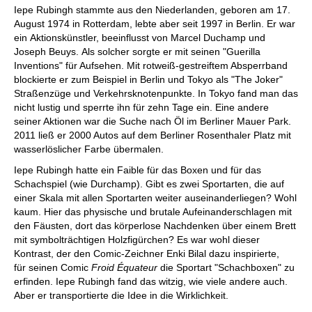
Iepe Rubingh stammte aus den Niederlanden, geboren am 17.
August 1974 in Rotterdam, lebte aber seit 1997 in Berlin. Er war
ein Aktionskünstler, beeinflusst von Marcel Duchamp und
Joseph Beuys. Als solcher sorgte er mit seinen "Guerilla
Inventions" für Aufsehen. Mit rotweiß-gestreiftem Absperrband
blockierte er zum Beispiel in Berlin und Tokyo als "The Joker"
Straßenzüge und Verkehrsknotenpunkte. In Tokyo fand man das
nicht lustig und sperrte ihn für zehn Tage ein. Eine andere
seiner Aktionen war die Suche nach Öl im Berliner Mauer Park.
2011 ließ er 2000 Autos auf dem Berliner Rosenthaler Platz mit
wasserlöslicher Farbe übermalen.
Iepe Rubingh hatte ein Faible für das Boxen und für das
Schachspiel (wie Durchamp). Gibt es zwei Sportarten, die auf
einer Skala mit allen Sportarten weiter auseinanderliegen? Wohl
kaum. Hier das physische und brutale Aufeinanderschlagen mit
den Fäusten, dort das körperlose Nachdenken über einem Brett
mit symbolträchtigen Holzfigürchen? Es war wohl dieser
Kontrast, der den Comic-Zeichner Enki Bilal dazu inspirierte,
für seinen Comic
Froid Équateur
die Sportart "Schachboxen" zu
erfinden. Iepe Rubingh fand das witzig, wie viele andere auch.
Aber er transportierte die Idee in die Wirklichkeit.