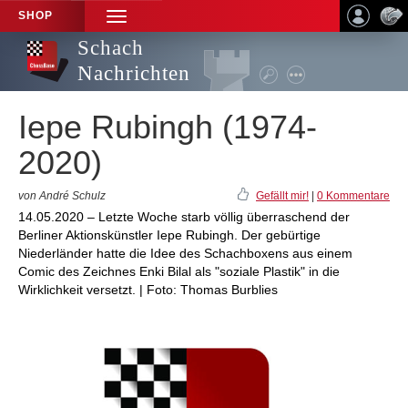
SHOP
TOGGLE
NAVIGATION
Schach
Nachrichten
Iepe Rubingh (1974-
2020)
von André Schulz
Gefällt mir!
|
0 Kommentare
14.05.2020 – Letzte Woche starb völlig überraschend der
Berliner Aktionskünstler Iepe Rubingh. Der gebürtige
Niederländer hatte die Idee des Schachboxens aus einem
Comic des Zeichnes Enki Bilal als "soziale Plastik" in die
Wirklichkeit versetzt. | Foto: Thomas Burblies