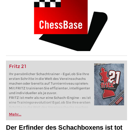
Fritz 21
Ihr persönlicher Schachtrainer - Egal, ob Sie Ihre
ersten Schritte in die Welt des Vereinsschachs
machen oder bereits auf Turnierniveau spielen:
Mit FRITZ trainieren Sie effizienter, intelligenter
und individueller als je zuvor.
FRITZ ist mehr als nur eine Schach-Engine – es ist
eine Trainingsrevolution! Egal, ob Sie Ihre ersten
Schritte in die Welt des Vereinsschachs machen
oder bereits auf Turnierniveau spielen: Mit
Mehr...
FRITZ trainieren Sie effizienter, intelligenter und
individueller als je zuvor.
Der Erfinder des Schachbox
ens ist tot