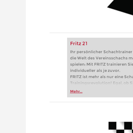
Fritz 21
Ihr persönlicher Schachtrainer -
die Welt des Vereinsschachs m
spielen: Mit FRITZ trainieren Sie
individueller als je zuvor.
FRITZ ist mehr als nur eine Sch
Trainingsrevolution! Egal, ob Si
Vereinsschachs machen oder ber
Mehr...
FRITZ trainieren Sie effizienter,
zuvor.