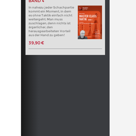
BAND 4
In nahezu jeder Schachpartie
kommt ein Moment, in dem
es ohne Taktik einfach nicht
weitergeht. Man muss
zuschlagen, denn nichts ist
ärgerlicher, den
herausgearbeiteten Vorteil
aus der Hand zu geben!
39,90 €