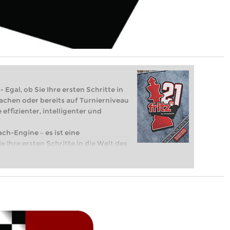
 Egal, ob Sie Ihre ersten Schritte in
achen oder bereits auf Turnierniveau
 effizienter, intelligenter und
ach-Engine – es ist eine
e Ihre ersten Schritte in die Welt des
eits auf Turnierniveau spielen: Mit
 intelligenter und individueller als je