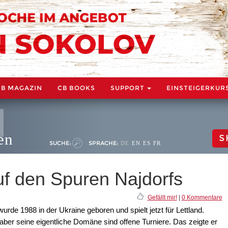
CB MAGAZIN
CB BOOKS
SUPPORT
EINSTEIGERKUR
en
S
SUCHE:
SPRACHE:
DE
EN
ES
FR
uf den Spuren Najdorfs
Gefällt mir!
|
0 Kommentare
rde 1988 in der Ukraine geboren und spielt jetzt für Lettland.
 aber seine eigentliche Domäne sind offene Turniere. Das zeigte er