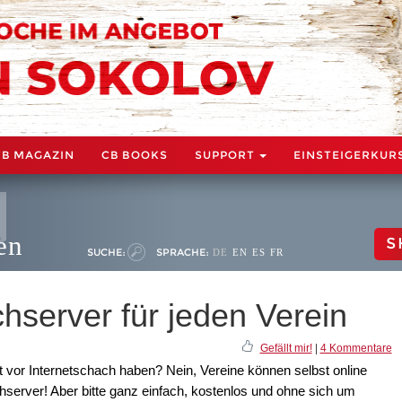
CB MAGAZIN
CB BOOKS
SUPPORT
EINSTEIGERKUR
en
S
SUCHE:
SPRACHE:
DE
EN
ES
FR
hserver für jeden Verein
Gefällt mir!
|
4 Kommentare
vor Internetschach haben? Nein, Vereine können selbst online
server! Aber bitte ganz einfach, kostenlos und ohne sich um