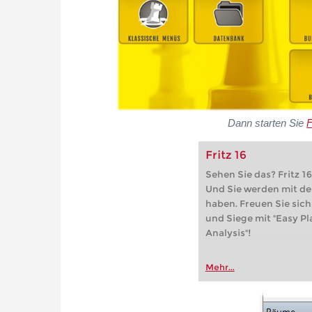
Dann starten Sie
F
Fritz 16
Sehen Sie das? Fritz 16
Und Sie werden mit de
haben. Freuen Sie sich
und Siege mit "Easy Pl
Analysis"!
Mehr...