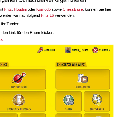
mit
Fritz
,
Houdini
oder
Komodo
sowie
ChessBase
, können Sie hier
l werden wir nachfolgend
Fritz 16
verwenden:
Ihr Turnier:
f den Link für den Raum klicken.
ty