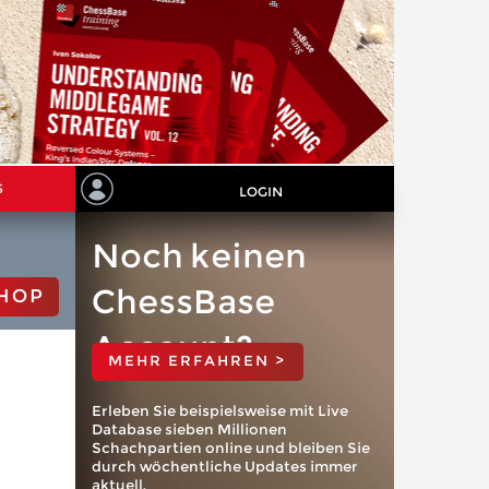
S
LOGIN
Noch keinen
ChessBase
HOP
Account?
MEHR ERFAHREN >
Erleben Sie beispielsweise mit Live
Database sieben Millionen
Schachpartien online und bleiben Sie
durch wöchentliche Updates immer
aktuell.