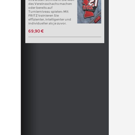
des Vereinsschachs machen
oder bereits auf
Turnierniveau spielen: Mit
FRITZ trainieren Sie
effizienter, intelligenter und
individueller als je zuvor.
69,90 €