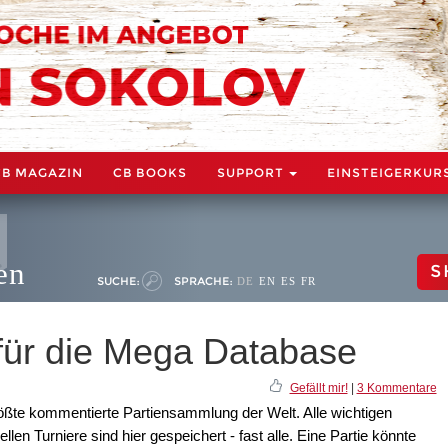
CB MAGAZIN
CB BOOKS
SUPPORT
EINSTEIGERKUR
en
S
SUCHE:
SPRACHE:
DE
EN
ES
FR
 für die Mega Database
Gefällt mir!
|
3 Kommentare
ößte kommentierte Partiensammlung der Welt. Alle wichtigen
len Turniere sind hier gespeichert - fast alle. Eine Partie könnte