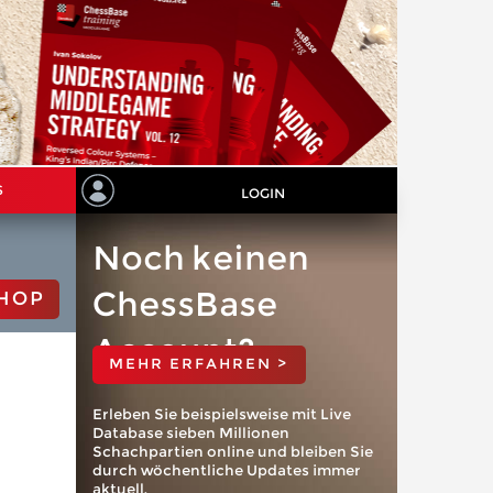
S
LOGIN
Noch keinen
ChessBase
HOP
Account?
MEHR ERFAHREN >
Erleben Sie beispielsweise mit Live
Database sieben Millionen
Schachpartien online und bleiben Sie
durch wöchentliche Updates immer
aktuell.