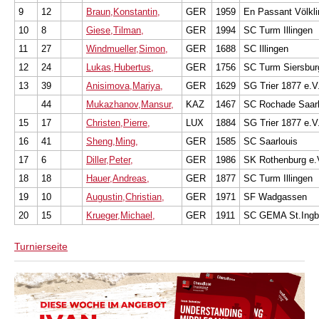
9
12
Braun,Konstantin,
GER
1959
En Passant Völkli
10
8
Giese,Tilman,
GER
1994
SC Turm Illingen
11
27
Windmueller,Simon,
GER
1688
SC Illingen
12
24
Lukas,Hubertus,
GER
1756
SC Turm Siersbur
13
39
Anisimova,Mariya,
GER
1629
SG Trier 1877 e.V
44
Mukazhanov,Mansur,
KAZ
1467
SC Rochade Saarl
15
17
Christen,Pierre,
LUX
1884
SG Trier 1877 e.V
16
41
Sheng,Ming,
GER
1585
SC Saarlouis
17
6
Diller,Peter,
GER
1986
SK Rothenburg e.
18
18
Hauer,Andreas,
GER
1877
SC Turm Illingen
19
10
Augustin,Christian,
GER
1971
SF Wadgassen
20
15
Krueger,Michael,
GER
1911
SC GEMA St.Ingb
Turnierseite