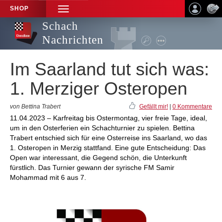
SHOP
TOGGLE
NAVIGATION
Schach
Nachrichten
Im Saarland tut sich was:
1. Merziger Osteropen
von Bettina Trabert
Gefällt mir!
|
0 Kommentare
11.04.2023 – Karfreitag bis Ostermontag, vier freie Tage, ideal,
um in den Osterferien ein Schachturnier zu spielen. Bettina
Trabert entschied sich für eine Osterreise ins Saarland, wo das
1. Osteropen in Merzig stattfand. Eine gute Entscheidung: Das
Open war interessant, die Gegend schön, die Unterkunft
fürstlich. Das Turnier gewann der syrische FM Samir
Mohammad mit 6 aus 7.