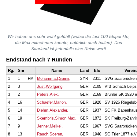
Wir haben uns sehr wohl gefühlt (wobei die fast 100 Elopunkte,
die Max mitnehmen konnte, natürlich auch halfen). Das
Saarland ist jedenfalls eine Reise wert!
Endstand nach 7 Runden
Rg.
Snr
Name
Land
Elo
Verein
1
1
FM
Mohammad,Samir,
SYR
2311
SVG Saarbrücken 
2
3
Just,Wolfgang,
GER
2105
VfB Schach Leipzi
3
2
Peters,Alex,
GER
2169
Brühler SK 1920 e
4
16
Schaefer,Marlon,
GER
1920
SV 1926 Riegelsb
5
14
Diehm,Alexander,
GER
1937
SC FK Babenhaus
6
19
Skembris,Simon Max,
GER
1872
SK Freiburg-Zähri
7
9
Jenner,Meikel,
GER
1967
SVG Saarbrücken 
8
13
Rauch,Soeren,
GER
1946
SG Trier 1877 e.V