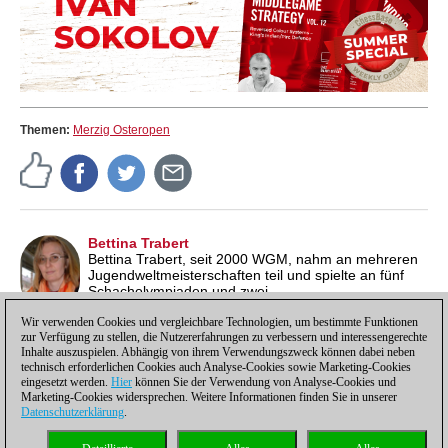
Themen:
Merzig Osteropen
Bettina Trabert
Bettina Trabert, seit 2000 WGM, nahm an mehreren
Jugendweltmeisterschaften teil und spielte an fünf
Schacholympiaden und zwei
Mannschaftseuropameisterschaften für Deutschland.
Für die ChessBase Nachrichtenseite hat sie bereits eine Vielzahl
Wir verwenden Cookies und vergleichbare Technologien, um bestimmte Funktionen
zur Verfügung zu stellen, die Nutzererfahrungen zu verbessern und interessengerechte
von Turnierberichten verfasst.
Inhalte auszuspielen. Abhängig von ihrem Verwendungszweck können dabei neben
technisch erforderlichen Cookies auch Analyse-Cookies sowie Marketing-Cookies
eingesetzt werden.
Hier
können Sie der Verwendung von Analyse-Cookies und
Marketing-Cookies widersprechen. Weitere Informationen finden Sie in unserer
Datenschutzerklärung
.
Datenschutzhinweis
|
Impressum
|
Kontakt
|
Cookies Management
|
Lizenzen
|