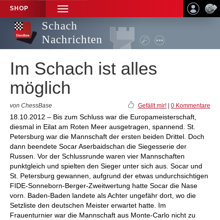
SHOP
TOGGLE
NAVIGATION
Schach
Nachrichten
Im Schach ist alles
möglich
von ChessBase
Gefällt mir!
|
0 Kommentare
18.10.2012 – Bis zum Schluss war die Europameisterschaft,
diesmal in Eilat am Roten Meer ausgetragen, spannend. St.
Petersburg war die Mannschaft der ersten beiden Drittel. Doch
dann beendete Socar Aserbaidschan die Siegesserie der
Russen. Vor der Schlussrunde waren vier Mannschaften
punktgleich und spielten den Sieger unter sich aus. Socar und
St. Petersburg gewannen, aufgrund der etwas undurchsichtigen
FIDE-Sonneborn-Berger-Zweitwertung hatte Socar die Nase
vorn. Baden-Baden landete als Achter ungefähr dort, wo die
Setzliste den deutschen Meister erwartet hatte. Im
Frauenturnier war die Mannschaft aus Monte-Carlo nicht zu